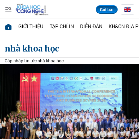
Gửi bài
GIỚI THIỆU
TẠP CHÍ IN
DIỄN ĐÀN
KH&CN ĐỊA 
nhà khoa học
Cập nhập tin tức nhà khoa học