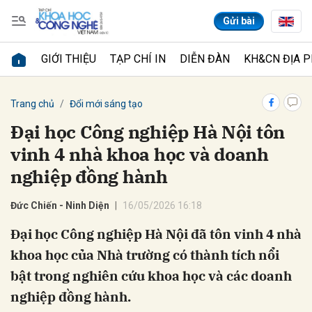
Gửi bài
GIỚI THIỆU
TẠP CHÍ IN
DIỄN ĐÀN
KH&CN ĐỊA 
Gửi bình luận
Trang chủ
Đổi mới sáng tạo
Đại học Công nghiệp Hà Nội tôn
vinh 4 nhà khoa học và doanh
nghiệp đồng hành
Đức Chiến - Ninh Diện
16/05/2026 16:18
Đại học Công nghiệp Hà Nội đã tôn vinh 4 nhà
Hủy
Gửi
khoa học của Nhà trường có thành tích nổi
bật trong nghiên cứu khoa học và các doanh
nghiệp đồng hành.