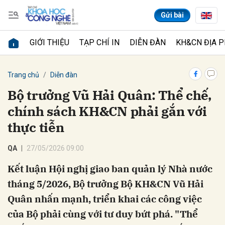
Gửi bài
GIỚI THIỆU
TẠP CHÍ IN
DIỄN ĐÀN
KH&CN ĐỊA 
Gửi bình luận
Trang chủ
Diễn đàn
Bộ trưởng Vũ Hải Quân: Thể chế,
chính sách KH&CN phải gắn với
thực tiễn
QA
27/05/2026 09:00
Kết luận Hội nghị giao ban quản lý Nhà nước
Hủy
Gửi
tháng 5/2026, Bộ trưởng Bộ KH&CN Vũ Hải
Quân nhấn mạnh, triển khai các công việc
của Bộ phải cùng với tư duy bứt phá. "Thể