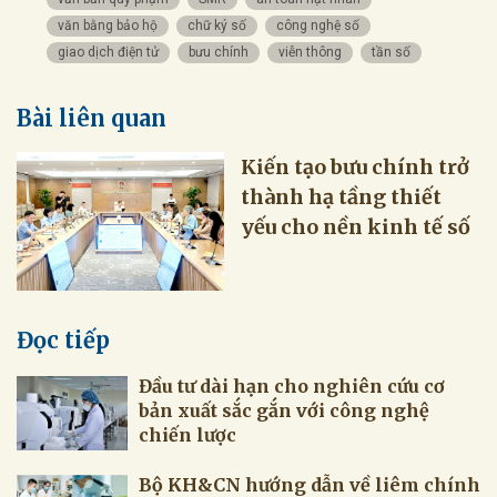
văn bằng bảo hộ
chữ ký số
công nghệ số
giao dịch điện tử
bưu chính
viễn thông
tần số
Bài liên quan
Kiến tạo bưu chính trở
thành hạ tầng thiết
yếu cho nền kinh tế số
Đọc tiếp
Đầu tư dài hạn cho nghiên cứu cơ
bản xuất sắc gắn với công nghệ
chiến lược
Bộ KH&CN hướng dẫn về liêm chính