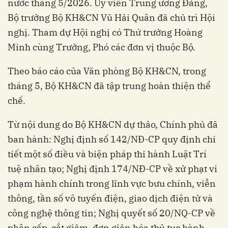
nước tháng 5/2026. Ủy viên Trung ương Đảng,
Bộ trưởng Bộ KH&CN Vũ Hải Quân đã chủ trì Hội
nghị. Tham dự Hội nghị có Thứ trưởng Hoàng
Minh cùng Trưởng, Phó các đơn vị thuộc Bộ.
Theo báo cáo của Văn phòng Bộ KH&CN, trong
tháng 5, Bộ KH&CN đã tập trung hoàn thiện thể
chế.
Từ nội dung do Bộ KH&CN dự thảo, Chính phủ đã
ban hành: Nghị định số 142/NĐ-CP quy định chi
tiết một số điều và biện pháp thi hành Luật Trí
tuệ nhân tạo; Nghị định 174/NĐ-CP về xử phạt vi
phạm hành chính trong lĩnh vực bưu chính, viễn
thông, tần số vô tuyến điện, giao dịch điện tử và
công nghệ thông tin; Nghị quyết số 20/NQ-CP về
phân cấp, cắt giảm, đơn giản hóa thủ tục hành