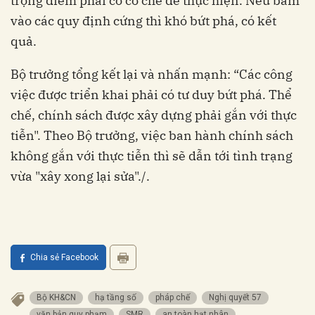
trọng điểm phải có cơ chế để thực hiện. Nếu bám
vào các quy định cứng thì khó bứt phá, có kết
quả.
Bộ trưởng tổng kết lại và nhấn mạnh: “Các công
việc được triển khai phải có tư duy bứt phá. Thể
chế, chính sách được xây dựng phải gắn với thực
tiễn". Theo Bộ trưởng, việc ban hành chính sách
không gắn với thực tiễn thì sẽ dẫn tới tình trạng
vừa "xây xong lại sửa"./.
Chia sẻ Facebook
Bộ KH&CN
hạ tầng số
pháp chế
Nghị quyết 57
văn bản quy phạm
SMR
an toàn hạt nhân