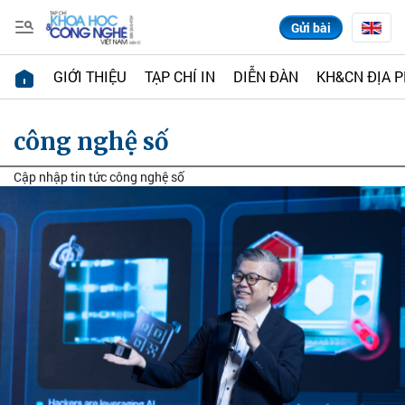
Gửi bài
GIỚI THIỆU
TẠP CHÍ IN
DIỄN ĐÀN
KH&CN ĐỊA 
công nghệ số
Cập nhập tin tức công nghệ số