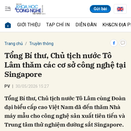
Gửi bài
GIỚI THIỆU
TẠP CHÍ IN
DIỄN ĐÀN
KH&CN ĐỊA 
Gửi bình luận
Trang chủ
Truyền thông
Tổng Bí thư, Chủ tịch nước Tô
Lâm thăm các cơ sở công nghệ tại
Singapore
PV
30/05/2026 15:27
Tổng Bí thư, Chủ tịch nước Tô Lâm cùng Đoàn
Hủy
Gửi
đại biểu cấp cao Việt Nam đã đến thăm Nhà
máy mẫu cho công nghệ sản xuất tiên tiến và
Trung tâm thử nghiệm đường sắt Singapore.