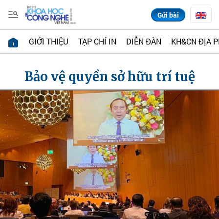
Gửi bài
GIỚI THIỆU
TẠP CHÍ IN
DIỄN ĐÀN
KH&CN ĐỊA 
Bảo vệ quyền sở hữu trí tuệ