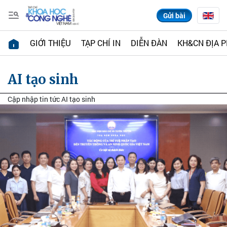
Gửi bài
GIỚI THIỆU
TẠP CHÍ IN
DIỄN ĐÀN
KH&CN ĐỊA 
AI tạo sinh
Cập nhập tin tức AI tạo sinh