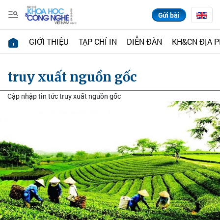
Gửi bài
GIỚI THIỆU
TẠP CHÍ IN
DIỄN ĐÀN
KH&CN ĐỊA 
truy xuất nguồn gốc
Cập nhập tin tức truy xuất nguồn gốc