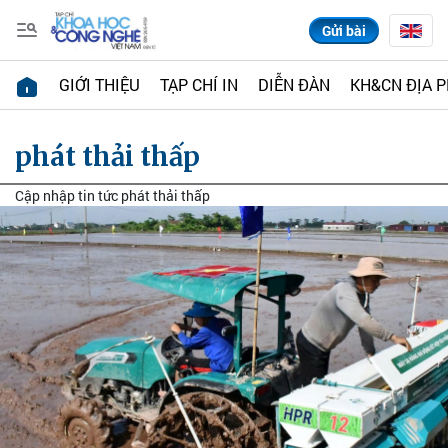
Gửi bài
GIỚI THIỆU
TẠP CHÍ IN
DIỄN ĐÀN
KH&CN ĐỊA 
phát thải thấp
Cập nhập tin tức phát thải thấp