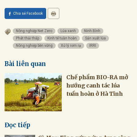
Chia sẻ Facebook
Nông nghiệp Net Zero
Lúa xanh
Ninh Bình
Phát thải thấp
Kinh tế tuần hoàn
Sản xuất lúa
Nông nghiệp bền vững
Xử lý rơm rạ
IRRI
Bài liên quan
Chế phẩm BIO-RA mở
hướng canh tác lúa
tuần hoàn ở Hà Tĩnh
Đọc tiếp