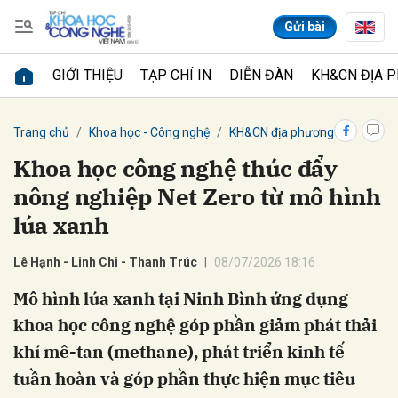
Gửi bài
GIỚI THIỆU
TẠP CHÍ IN
DIỄN ĐÀN
KH&CN ĐỊA 
Gửi bình luận
Trang chủ
Khoa học - Công nghệ
KH&CN địa phương
Khoa học công nghệ thúc đẩy
nông nghiệp Net Zero từ mô hình
lúa xanh
Lê Hạnh - Linh Chi - Thanh Trúc
08/07/2026 18:16
Mô hình lúa xanh tại Ninh Bình ứng dụng
Hủy
Gửi
khoa học công nghệ góp phần giảm phát thải
khí mê-tan (methane), phát triển kinh tế
tuần hoàn và góp phần thực hiện mục tiêu