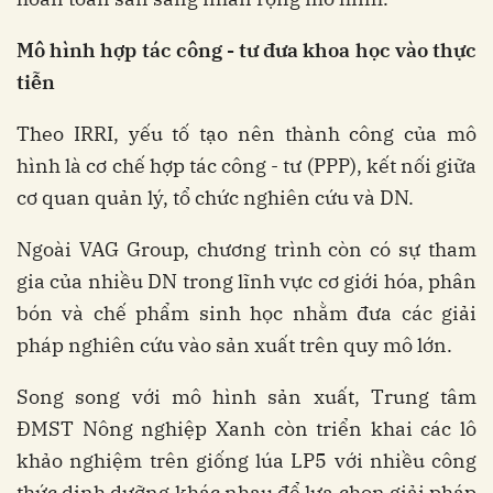
Mô
hình
hợp
tác
công
-
tư
đưa
khoa
học
vào
thực
tiễn
Theo IRRI, yếu tố tạo nên thành công của mô
hình là cơ chế hợp tác công - tư (PPP), kết nối giữa
cơ quan quản lý, tổ chức nghiên cứu và DN.
Ngoài VAG Group, chương trình còn có sự tham
gia của nhiều DN trong lĩnh vực cơ giới hóa, phân
bón và chế phẩm sinh học nhằm đưa các giải
pháp nghiên cứu vào sản xuất trên quy mô lớn.
Song song với mô hình sản xuất, Trung tâm
ĐMST Nông nghiệp Xanh còn triển khai các lô
khảo nghiệm trên giống lúa LP5 với nhiều công
thức dinh dưỡng khác nhau để lựa chọn giải pháp