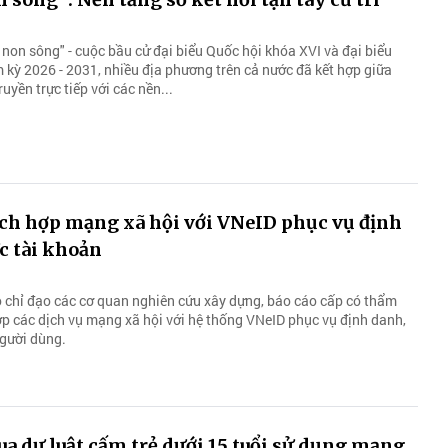
non sông" - cuộc bầu cử đại biểu Quốc hội khóa XVI và đại biểu
kỳ 2026 - 2031, nhiều địa phương trên cả nước đã kết hợp giữa
uyền trực tiếp với các nền...
ích hợp mạng xã hội với VNeID phục vụ định
c tài khoản
 chỉ đạo các cơ quan nghiên cứu xây dựng, báo cáo cấp có thẩm
ợp các dịch vụ mạng xã hội với hệ thống VNeID phục vụ định danh,
người dùng.
a dự luật cấm trẻ dưới 15 tuổi sử dụng mạng