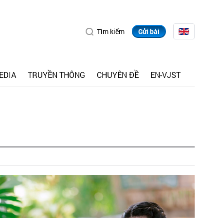
Tìm kiếm
Gửi bài
EDIA
TRUYỀN THÔNG
CHUYÊN ĐỀ
EN-VJST