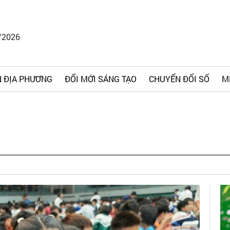
/2026
 ĐỊA PHƯƠNG
ĐỔI MỚI SÁNG TẠO
CHUYỂN ĐỔI SỐ
M