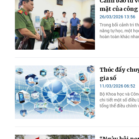
Cảnh báo từ v
mặt của công
26/03/2026 13:56
Trong bối cảnh tri t
năng tự học, một họ
hoàn toàn khác nhau
Thúc đẩy chuy
gia số
11/03/2026 06:52
Bộ Khoa học và Công
chi tiết một số điề
tổng thể điều chỉnh 
“Ngày hội non