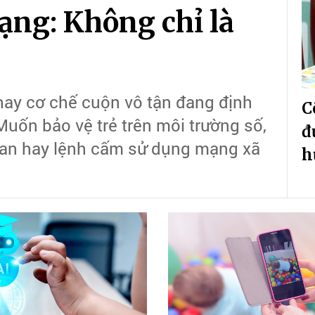
ạng: Không chỉ là
hay cơ chế cuộn vô tận đang định
C
 Muốn bảo vệ trẻ trên môi trường số,
đ
gian hay lệnh cấm sử dụng mạng xã
h