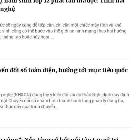
ụ nam sinh lớp 12 phát tán mã độc: Tính hai
 nghệ
hức số ngày càng dễ tiếp cận, chỉ cần một chiếc máy tính và khả
c sinh cũng có thể bước vào thế giới an ninh mạng theo hai hướng
: sáng tạo hoặc hủy hoại....
ển đổi số toàn diện, hướng tới mục tiêu quốc
 nghệ (KH&CN) đang lấy ý kiến đối với dự thảo Nghị định quy định
u Luật Chuyển đổi số nhằm hình thành hành lang pháp lý đồng bộ,
và thúc đẩy quá trình chuyển...
 sông”: Nền tảng số kết nối tận tay cử tri