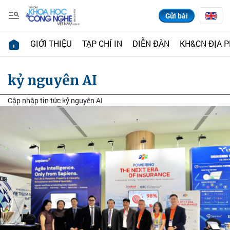
Gửi bài
GIỚI THIỆU
TẠP CHÍ IN
DIỄN ĐÀN
KH&CN ĐỊA 
kỷ nguyên AI
Cập nhập tin tức kỷ nguyên AI