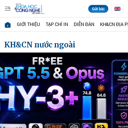
Gửi bài
GIỚI THIỆU
TẠP CHÍ IN
DIỄN ĐÀN
KH&CN ĐỊA 
KH&CN nước ngoài