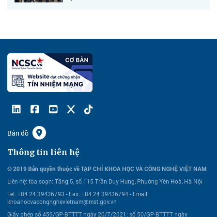
Bản đồ
Thông tin liên hệ
© 2019 Bản quyền thuộc về TẠP CHÍ KHOA HỌC VÀ CÔNG NGHỆ VIỆT NAM
Liên hệ:
tòa soạn: Tầng 5, số 115 Trần Duy Hưng, Phường Yên Hoà, Hà Nội
Tel: +84 24 39436793 - Fax: +84 24 39436794 -
Email:
khoahocvacongnghevietnam@mst.gov.vn
Giấy phép số 459/GP-BTTTT ngày 20/7/2021; số 50/GP-BTTTT ngày