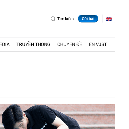
Tìm kiếm
Gửi bài
EDIA
TRUYỀN THÔNG
CHUYÊN ĐỀ
EN-VJST