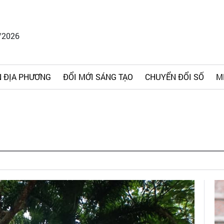
/2026
 ĐỊA PHƯƠNG
ĐỔI MỚI SÁNG TẠO
CHUYỂN ĐỔI SỐ
M