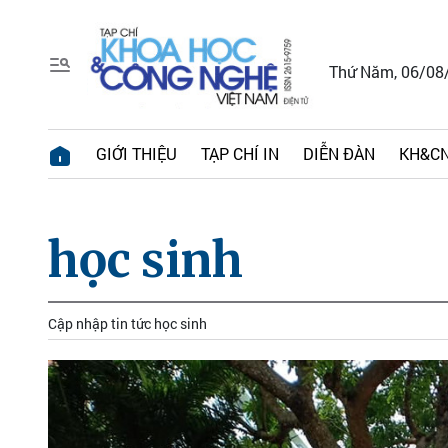
Thứ Năm, 06/08
GIỚI THIỆU
TẠP CHÍ IN
DIỄN ĐÀN
KH&CN
học sinh
Cập nhập tin tức học sinh