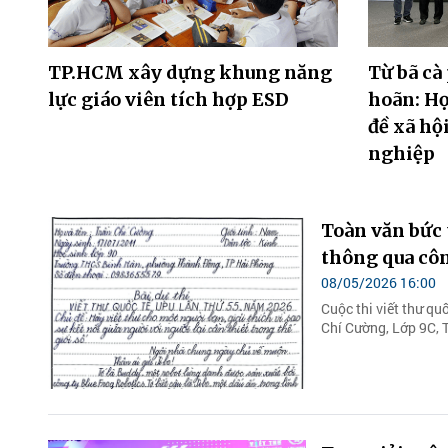
TP.HCM xây dựng khung năng
Từ bã cà
lực giáo viên tích hợp ESD
hoãn: Họ
đề xã hộ
nghiệp
Toàn văn bức 
thông qua côn
08/05/2026 16:00
Cuộc thi viết thư qu
Chí Cường, Lớp 9C,