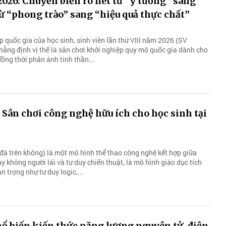
26: Chuyển biến rõ nét từ “ý tưởng” sang
ừ “phong trào” sang “hiệu quả thực chất”
 quốc gia của học sinh, sinh viên lần thứ VIII năm 2026 (SV
hẳng định vị thế là sân chơi khởi nghiệp quy mô quốc gia dành cho
 đồng thời phản ánh tinh thần...
 Sân chơi công nghệ hữu ích cho học sinh tại
đá trên không) là một mô hình thể thao công nghệ kết hợp giữa
bay không người lái và tư duy chiến thuật, là mô hình giáo dục tích
n trọng như tư duy logic,...
ổ biến kiến thức năng lượng nguyên tử, điện