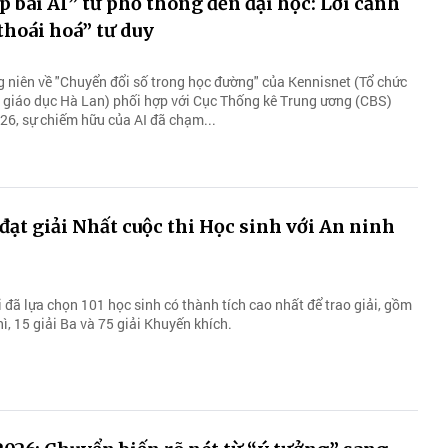
p bài AI” từ phổ thông đến đại học: Lời cảnh
thoái hoá” tư duy
 niên về "Chuyển đổi số trong học đường" của Kennisnet (Tổ chức
 giáo dục Hà Lan) phối hợp với Cục Thống kê Trung ương (CBS)
6, sự chiếm hữu của AI đã chạm...
đạt giải Nhất cuộc thi Học sinh với An ninh
 đã lựa chọn 101 học sinh có thành tích cao nhất để trao giải, gồm
hì, 15 giải Ba và 75 giải Khuyến khích.