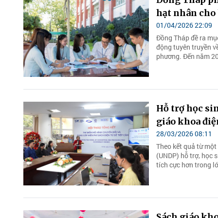
hạt nhân cho 
01/04/2026 22:09
Đồng Tháp đề ra mục
động tuyên truyền v
phương. Đến năm 203
Hỗ trợ học si
giáo khoa điệ
28/03/2026 08:11
Theo kết quả từ một 
(UNDP) hỗ trợ, học s
tích cực hơn trong l
Sách giáo kho