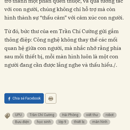
trở thành một phần quen thuộc, và qua tương tác
với con người, chúng không chỉ hỗ trợ mà còn
hình thành sự “thấu cảm” với cảm xúc con người.
Từ đó, bức thư của em Trần Chí Cường gửi gắm
thông điệp: Công nghệ không thay thế các mối
quan hệ giữa con người, mà nhắc nhở rằng phía
sau mỗi thiết bị, mỗi màn hình luôn là một con
người đang cần được lắng nghe và thấu hiểu./.
Chia sẻ Facebook
UPU
Trần Chí Cường
Hải Phòng
viết thư
robot
Bưu điện
học sinh
lớp 9
thiết bị
màn hình