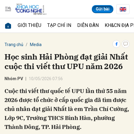
Gửi bài
GIỚI THIỆU
TẠP CHÍ IN
DIỄN ĐÀN
KH&CN ĐỊA 
Gửi bình luận
Trang chủ
Media
Học sinh Hải Phòng đạt giải Nhất
cuộc thi viết thư UPU năm 2026
Nhóm PV
10/05/2026 07:56
Cuộc thi viết thư quốc tế UPU lần thứ 55 năm
2026 được tổ chức ở cấp quốc gia đã tìm được
Hủy
Gửi
chủ nhân đạt giải Nhất là em Trần Chí Cường,
Lớp 9C, Trường THCS Bình Hàn, phường
Thành Đông, TP. Hải Phòng.