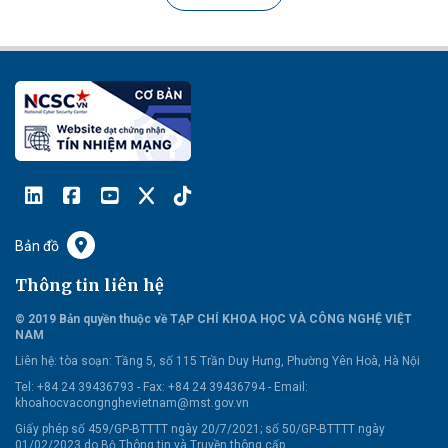
Bản đồ
Thông tin liên hệ
© 2019 Bản quyền thuộc về TẠP CHÍ KHOA HỌC VÀ CÔNG NGHỆ VIỆT
NAM
Liên hệ:
tòa soạn: Tầng 5, số 115 Trần Duy Hưng, Phường Yên Hoà, Hà Nội
Tel: +84 24 39436793 - Fax: +84 24 39436794 -
Email:
khoahocvacongnghevietnam@mst.gov.vn
Giấy phép số 459/GP-BTTTT ngày 20/7/2021; số 50/GP-BTTTT ngày
01/02/2023 do Bộ Thông tin và Truyền thông cấp