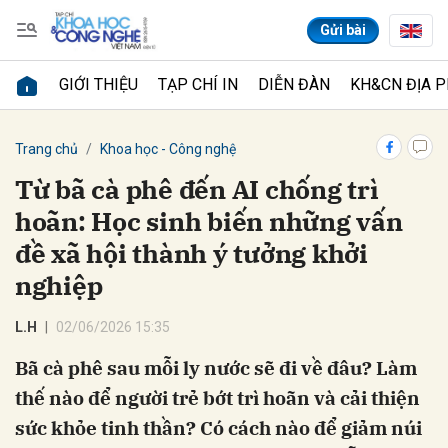
Gửi bài
GIỚI THIỆU
TẠP CHÍ IN
DIỄN ĐÀN
KH&CN ĐỊA 
Gửi bình luận
Trang chủ
Khoa học - Công nghệ
Từ bã cà phê đến AI chống trì
hoãn: Học sinh biến những vấn
đề xã hội thành ý tưởng khởi
nghiệp
L.H
02/06/2026 15:35
Hủy
Gửi
Bã cà phê sau mỗi ly nước sẽ đi về đâu? Làm
thế nào để người trẻ bớt trì hoãn và cải thiện
sức khỏe tinh thần? Có cách nào để giảm núi