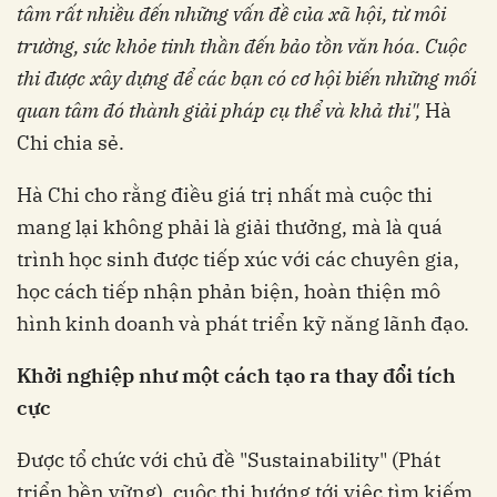
tâm
rất
nhiều
đến
những
vấn
đề
của
xã
hội
,
từ
môi
trường
,
sức
khỏe
tinh
thần
đến
bảo
tồn
văn
hóa
.
Cuộc
thi
được
xây
dựng
để
các
bạn
có
cơ
hội
biến
những
mối
quan
tâm
đó
thành
giải
pháp
cụ
thể
và
khả
thi
",
Hà
Chi chia sẻ.
Hà Chi cho rằng điều giá trị nhất mà cuộc thi
mang lại không phải là giải thưởng, mà là quá
trình học sinh được tiếp xúc với các chuyên gia,
học cách tiếp nhận phản biện, hoàn thiện mô
hình kinh doanh và phát triển kỹ năng lãnh đạo.
Khởi
nghiệp
như
một
cách
tạo
ra
thay
đổi
tích
cực
Được tổ chức với chủ đề "Sustainability" (Phát
triển bền vững), cuộc thi hướng tới việc tìm kiếm