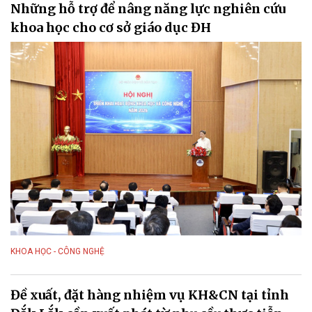
Những hỗ trợ để nâng năng lực nghiên cứu
khoa học cho cơ sở giáo dục ĐH
KHOA HỌC - CÔNG NGHỆ
Đề xuất, đặt hàng nhiệm vụ KH&CN tại tỉnh