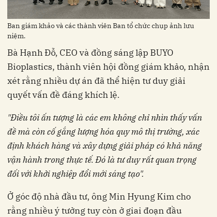
Ban giám khảo và các thành viên Ban tổ chức chụp ảnh lưu
niệm.
Bà Hạnh Đỗ, CEO và đồng sáng lập BUYO
Bioplastics, thành viên hội đồng giám khảo, nhận
xét rằng nhiều dự án đã thể hiện tư duy giải
quyết vấn đề đáng khích lệ.
"
Điều
tôi
ấn
tượng
là
các
em
không
chỉ
nhìn
thấy
vấn
đề
mà
còn
cố
gắng
lượng
hóa
quy
mô
thị
trường
,
xác
định
khách
hàng
và
xây
dựng
giải
pháp
có
khả
năng
vận
hành
trong
thực
tế
.
Đó
là
tư
duy
rất
quan
trọng
đối
với
khởi
nghiệp
đổi
mới
sáng
tạo
"
.
Ở góc độ nhà đầu tư, ông Min Hyung Kim cho
rằng nhiều ý tưởng tuy còn ở giai đoạn đầu