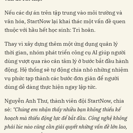
Nếu các dự án trên tập trung vào môi trường và
văn hóa, StartNow lại khai thác một vấn đề quen
thuộc với hầu hết học sinh: Trì hoãn.
Thay vì xây dựng thêm một ứng dụng quản lý
thời gian, nhóm phát triển công cụ AI giúp người
dùng vượt qua rào cản tâm lý ở bước bắt đầu hành
động. Hệ thống sẽ tự động chia nhỏ những nhiệm
vụ phức tạp thành các bước đơn giản để người
dùng dễ dàng thực hiện ngay lập tức.
Nguyễn Anh Thư, thành viên đội StartNow, chia
sẻ:
"
Chúng
em
nhận
thấy
nhiều
bạn
không
thiếu
kế
hoạch
mà
thiếu
động
lực
để
bắt
đầu
. Công
nghệ
không
phải
lúc
nào
cũng
cần
giải
quyết
những
vấn
đề
lớn
lao
,