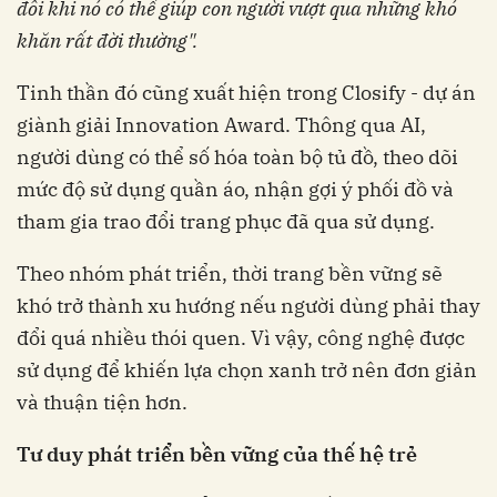
đôi
khi
nó
có
thể
giúp
con
người
vượt
qua
những
khó
khăn
rất
đời
thường
"
.
Tinh thần đó cũng xuất hiện trong Closify - dự án
giành giải Innovation Award. Thông qua AI,
người dùng có thể số hóa toàn bộ tủ đồ, theo dõi
mức độ sử dụng quần áo, nhận gợi ý phối đồ và
tham gia trao đổi trang phục đã qua sử dụng.
Theo nhóm phát triển, thời trang bền vững sẽ
khó trở thành xu hướng nếu người dùng phải thay
đổi quá nhiều thói quen. Vì vậy, công nghệ được
sử dụng để khiến lựa chọn xanh trở nên đơn giản
và thuận tiện hơn.
Tư
duy
phát
triển
bền
vững
của
thế
hệ
trẻ