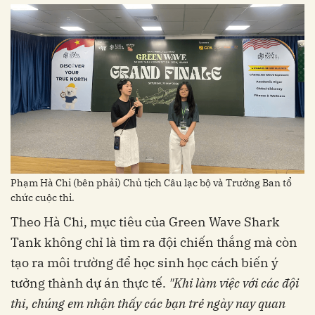
Phạm Hà Chi (bên phải) Chủ tịch Câu lạc bộ và Trưởng Ban tổ
chức cuộc thi.
Theo Hà Chi, mục tiêu của Green Wave Shark
Tank không chỉ là tìm ra đội chiến thắng mà còn
tạo ra môi trường để học sinh học cách biến ý
tưởng thành dự án thực tế.
"Khi
làm
việc
với
các
đội
thi
,
chúng
em
nhận
thấy
các
bạn
trẻ
ngày
nay
quan