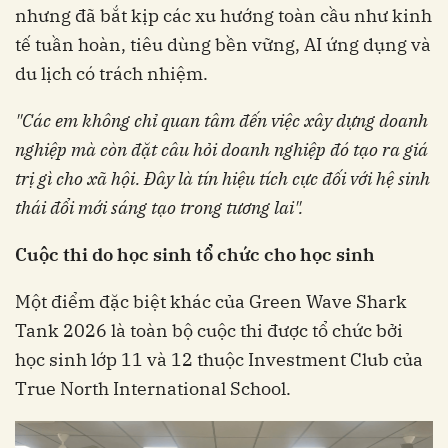
nhưng đã bắt kịp các xu hướng toàn cầu như kinh
tế tuần hoàn, tiêu dùng bền vững, AI ứng dụng và
du lịch có trách nhiệm.
"Các
em
không
chỉ
quan
tâm
đến
việc
xây
dựng
doanh
nghiệp
mà
còn
đặt
câu
hỏi
doanh
nghiệp
đó
tạo
ra
giá
trị
gì
cho
xã
hội
.
Đây
là
tín
hiệu
tích
cực
đối
với
hệ
sinh
thái
đổi
mới
sáng
tạo
trong
tương
lai"
.
Cuộc
thi
do
học
sinh
tổ
chức
cho
học
sinh
Một điểm đặc biệt khác của Green Wave Shark
Tank 2026 là toàn bộ cuộc thi được tổ chức bởi
học sinh lớp 11 và 12 thuộc Investment Club của
True North International School.