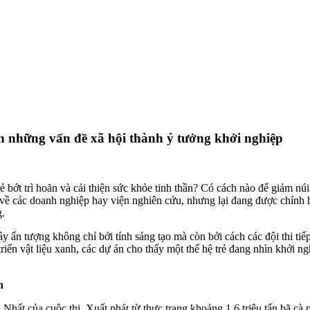
ến những vấn đề xã hội thành ý tưởng khởi nghiệp
 bớt trì hoãn và cải thiện sức khỏe tinh thần? Có cách nào để giảm núi
về các doanh nghiệp hay viện nghiên cứu, nhưng lại đang được chính h
g.
ấn tượng không chỉ bởi tính sáng tạo mà còn bởi cách các đội thi tiếp
triển vật liệu xanh, các dự án cho thấy một thế hệ trẻ đang nhìn khởi n
h
ất của cuộc thi. Xuất phát từ thực trạng khoảng 1,6 triệu tấn bã cà p