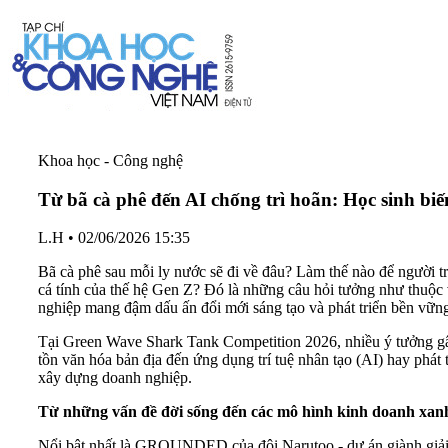
Khoa học - Công nghệ
Từ bã cà phê đến AI chống trì hoãn: Học sinh bi
L.H
•
02/06/2026 15:35
Bã cà phê sau mỗi ly nước sẽ đi về đâu? Làm thế nào để người trẻ
cá tính của thế hệ Gen Z? Đó là những câu hỏi tưởng như thuộc 
nghiệp mang đậm dấu ấn đổi mới sáng tạo và phát triển bền vữn
Tại Green Wave Shark Tank Competition 2026, nhiều ý tưởng gây 
tồn văn hóa bản địa đến ứng dụng trí tuệ nhân tạo (AI) hay phát 
xây dựng doanh nghiệp.
Từ
những
vấn
đề
đời
sống
đến
các
mô
hình
kinh
doanh
xan
Nổi bật nhất là GROUNDED của đội Narutoo - dự án giành giải Nh