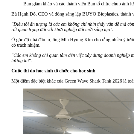
Ban giám khảo và các thành viên Ban tổ chức chụp ảnh lư
Bà Hạnh Đỗ, CEO và đồng sáng lập BUYO Bioplastics, thành viên
"
Điều
tôi
ấn
tượng
là
các
em
không
chỉ
nhìn
thấy
vấn
đề
mà
cò
rất
quan
trọng
đối
với
khởi
nghiệp
đổi
mới
sáng
tạo
"
.
Ở góc độ nhà đầu tư, ông Min Hyung Kim cho rằng nhiều ý tưởng
có trách nhiệm.
"Các
em
không
chỉ
quan
tâm
đến
việc
xây
dựng
doanh
nghiệp
m
tương
lai"
.
Cuộc
thi
do
học
sinh
tổ
chức
cho
học
sinh
Một điểm đặc biệt khác của Green Wave Shark Tank 2026 là toàn 