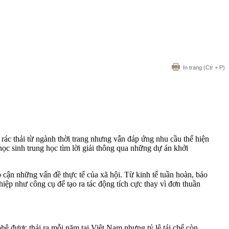
In trang
(Ctr + P)
 rác thải từ ngành thời trang nhưng vẫn đáp ứng nhu cầu thể hiện
ọc sinh trung học tìm lời giải thông qua những dự án khởi
 cận những vấn đề thực tế của xã hội. Từ kinh tế tuần hoàn, bảo
ghiệp như công cụ để tạo ra tác động tích cực thay vì đơn thuần
hê được thải ra mỗi năm tại Việt Nam nhưng tỷ lệ tái chế còn