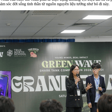
hăm sóc đời sống tinh thần từ nguồn nguyên liệu tưởng như bỏ đi này.