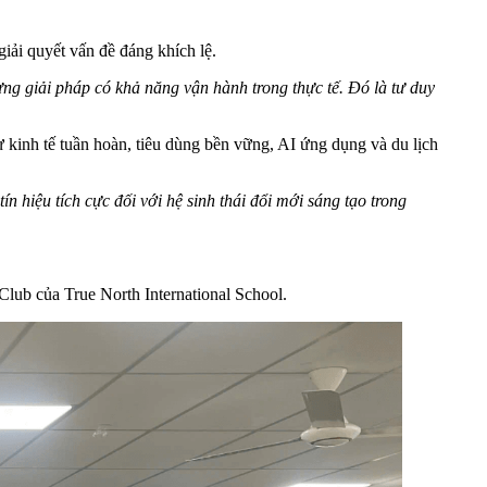
ải quyết vấn đề đáng khích lệ.
ựng
giải
pháp
có
khả
năng
vận
hành
trong
thực
tế
.
Đó
là
tư
duy
kinh tế tuần hoàn, tiêu dùng bền vững, AI ứng dụng và du lịch
tín
hiệu
tích
cực
đối
với
hệ
sinh
thái
đổi
mới
sáng
tạo
trong
Club của True North International School.