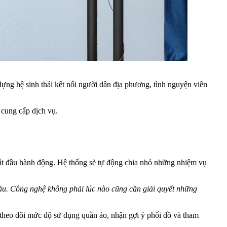
ựng hệ sinh thái kết nối người dân địa phương, tình nguyện viên
ò cung cấp dịch vụ.
bắt đầu hành động. Hệ thống sẽ tự động chia nhỏ những nhiệm vụ
ầu
. Công
nghệ
không
phải
lúc
nào
cũng
cần
giải
quyết
những
, theo dõi mức độ sử dụng quần áo, nhận gợi ý phối đồ và tham