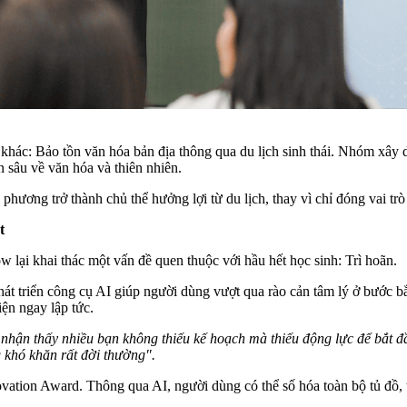
khác: Bảo tồn văn hóa bản địa thông qua du lịch sinh thái. Nhóm xây d
 sâu về văn hóa và thiên nhiên.
 phương trở thành chủ thể hưởng lợi từ du lịch, thay vì chỉ đóng vai tr
t
w lại khai thác một vấn đề quen thuộc với hầu hết học sinh: Trì hoãn.
át triển công cụ AI giúp người dùng vượt qua rào cản tâm lý ở bước 
ện ngay lập tức.
nhận
thấy
nhiều
bạn
không
thiếu
kế
hoạch
mà
thiếu
động
lực
để
bắt
đ
g
khó
khăn
rất
đời
thường
"
.
nnovation Award. Thông qua AI, người dùng có thể số hóa toàn bộ tủ đồ