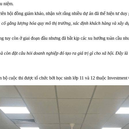
u niệm.
 hội đồng giám khảo, nhận xét rằng nhiều dự án đã thể hiện tư duy gi
n
cố
gắng
lượng
hóa
quy
mô
thị
trường
,
xác
định
khách
hàng
và
xây
d
 tuy còn ở giai đoạn đầu nhưng đã bắt kịp các xu hướng toàn cầu như 
à
còn
đặt
câu
hỏi
doanh
nghiệp
đó
tạo
ra
giá
trị
gì
cho
xã
hội
.
Đây
là
bộ cuộc thi được tổ chức bởi học sinh lớp 11 và 12 thuộc Investment 