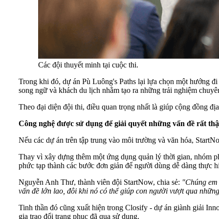
Các đội thuyết minh tại cuộc thi.
Trong khi đó, dự án Pù Luông's Paths lại lựa chọn một hướng đi 
song ngữ và khách du lịch nhằm tạo ra những trải nghiệm chuyên
Theo đại diện đội thi, điều quan trọng nhất là giúp cộng đồng địa
Công
nghệ
được
sử
dụng
để
giải
quyết
những
vấn
đề
rất
thậ
Nếu các dự án trên tập trung vào môi trường và văn hóa, StartNo
Thay vì xây dựng thêm một ứng dụng quản lý thời gian, nhóm ph
phức tạp thành các bước đơn giản để người dùng dễ dàng thực hi
Nguyễn Anh Thư, thành viên đội StartNow, chia sẻ:
"
Chúng
em
vấn
đề
lớn
lao
,
đôi
khi
nó
có
thể
giúp
con
người
vượt
qua
nhữn
Tinh thần đó cũng xuất hiện trong Closify - dự án giành giải I
gia trao đổi trang phục đã qua sử dụng.