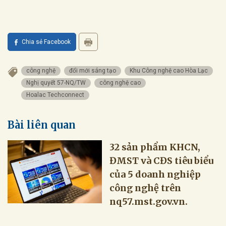
Chia sẻ Facebook
công nghệ
đổi mới sáng tạo
Khu Công nghệ cao Hòa Lạc
Nghị quyết 57-NQ/TW
công nghệ cao
Hoalac Techconnect
Bài liên quan
32 sản phẩm KHCN,
ĐMST và CĐS tiêu biểu
của 5 doanh nghiệp
công nghệ trên
nq57.mst.gov.vn.