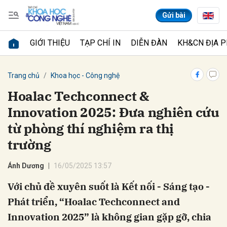
Gửi bài
GIỚI THIỆU
TẠP CHÍ IN
DIỄN ĐÀN
KH&CN ĐỊA 
Gửi bình luận
Trang chủ
Khoa học - Công nghệ
Hoalac Techconnect &
Innovation 2025: Đưa nghiên cứu
từ phòng thí nghiệm ra thị
trường
Ánh Dương
16/05/2025 13:57
Hủy
Gửi
Với chủ đề xuyên suốt là Kết nối - Sáng tạo -
Phát triển, “Hoalac Techconnect and
Innovation 2025” là không gian gặp gỡ, chia