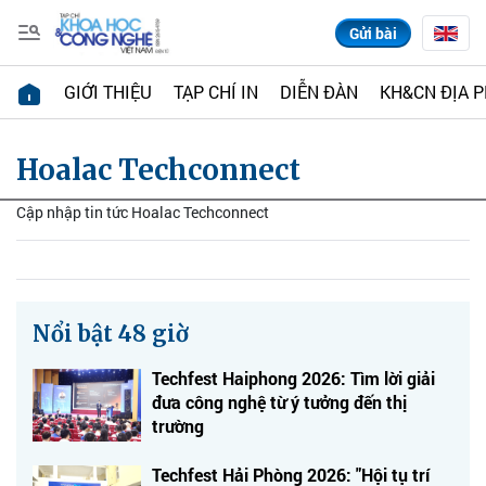
Gửi bài
GIỚI THIỆU
TẠP CHÍ IN
DIỄN ĐÀN
KH&CN ĐỊA 
Hoalac Techconnect
Cập nhập tin tức Hoalac Techconnect
Nổi bật 48 giờ
Techfest Haiphong 2026: Tìm lời giải
đưa công nghệ từ ý tưởng đến thị
trường
Techfest Hải Phòng 2026: "Hội tụ trí