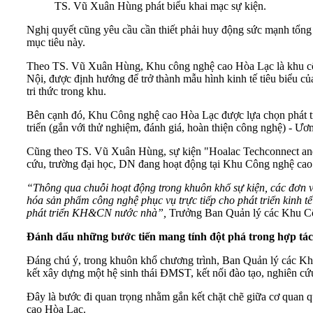
TS. Vũ Xuân Hùng phát biểu khai mạc sự kiện.
Nghị quyết cũng yêu cầu cần thiết phải huy động sức mạnh tổng 
mục tiêu này.
Theo TS. Vũ Xuân Hùng, Khu công nghệ cao Hòa Lạc là khu công
Nội, được định hướng để trở thành mẫu hình kinh tế tiêu biểu c
tri thức trong khu.
Bên cạnh đó, Khu Công nghệ cao Hòa Lạc được lựa chọn phát tr
triển (gắn với thử nghiệm, đánh giá, hoàn thiện công nghệ) - Ư
Cũng theo TS. Vũ Xuân Hùng, sự kiện "Hoalac Techconnect and 
cứu, trường đại học, DN đang hoạt động tại Khu Công nghệ cao
“Thông qua chuỗi hoạt động trong khuôn khổ sự kiện, các đơn vị
hóa sản phẩm công nghệ phục vụ trực tiếp cho phát triển kinh t
phát triển KH&CN nước nhà”,
Trưởng Ban Quản lý các Khu Cô
Đánh dấu những bước tiến mang tính đột phá trong hợp tác
Đáng chú ý, trong khuôn khổ chương trình, Ban Quản lý các K
kết xây dựng một hệ sinh thái ĐMST, kết nối đào tạo, nghiên cứ
Đây là bước đi quan trọng nhằm gắn kết chặt chẽ giữa cơ quan 
cao Hòa Lạc.