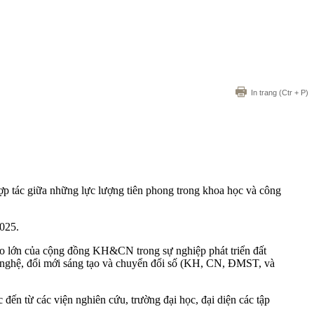
In trang
(Ctr + P)
hợp tác giữa những lực lượng tiên phong trong khoa học và công
025.
o lớn của cộng đồng KH&CN trong sự nghiệp phát triển đất
g nghệ, đổi mới sáng tạo và chuyển đổi số (KH, CN, ĐMST, và
 đến từ các viện nghiên cứu, trường đại học, đại diện các tập