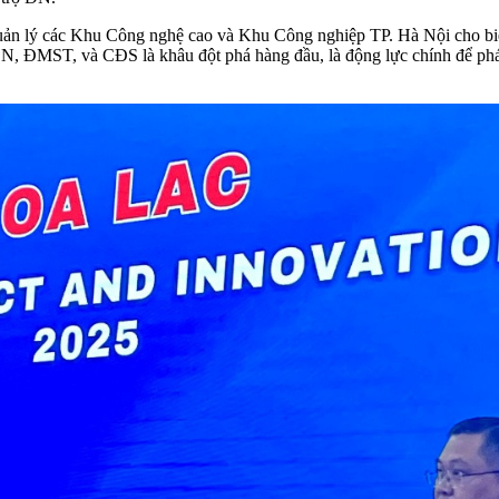
uản lý các Khu Công nghệ cao và Khu Công nghiệp TP. Hà Nội cho bi
CN, ĐMST, và CĐS là khâu đột phá hàng đầu, là động lực chính để phá