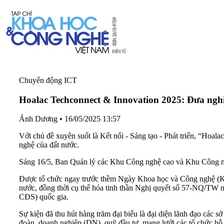
Chuyển động ICT
Hoalac Techconnect & Innovation 2025: Đưa nghi
Ánh Dương
•
16/05/2025 13:57
Với chủ đề xuyên suốt là Kết nối - Sáng tạo - Phát triển, “Hoal
nghệ của đất nước.
Sáng 16/5, Ban Quản lý các Khu Công nghệ cao và Khu Công ng
Được tổ chức ngay trước thềm Ngày Khoa học và Công nghệ (KH
nước, đồng thời cụ thể hóa tinh thần Nghị quyết số 57-NQ/TW n
CĐS) quốc gia.
Sự kiện đã thu hút hàng trăm đại biểu là đại diện lãnh đạo các s
đoàn, doanh nghiệp (DN), quỹ đầu tư, mạng lưới các tổ chức hỗ