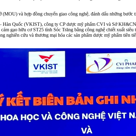
 nhớ (MOU) và hợp đồng chuyển giao công nghệ, đánh dấu những bước ti
– Hàn Quốc (VKIST), công ty CP dược mỹ phẩm CVI và Sở KH&CN tỉnh
ừ cám gạo hữu cơ ST25 tỉnh Sóc Trăng bằng công nghệ chiết xuất siêu 
rong nghiên cứu và thương mại hóa các sản phẩm dược mỹ phẩm tiên ti