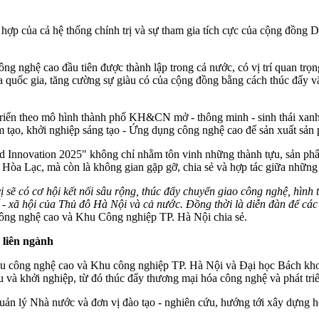
hợp của cả hệ thống chính trị và sự tham gia tích cực của cộng đồng 
 nghệ cao đầu tiên được thành lập trong cả nước, có vị trí quan trọ
ủa quốc gia, tăng cường sự giàu có của cộng đồng bằng cách thúc đẩy 
iển theo mô hình thành phố KH&CN mở - thông minh - sinh thái xanh v
ơm tạo, khởi nghiệp sáng tạo - Ứng dụng công nghệ cao để sản xuất sả
Innovation 2025" không chỉ nhằm tôn vinh những thành tựu, sản phẩ
 Hòa Lạc, mà còn là không gian gặp gỡ, chia sẻ và hợp tác giữa nhữn
 sẽ có cơ hội kết nối sâu rộng, thúc đẩy chuyển giao công nghệ, hìn
ế - xã hội của Thủ đô Hà Nội và cả nước. Đồng thời là diễn đàn để cá
ng nghệ cao và Khu Công nghiệp TP. Hà Nội chia sẻ.
 liên ngành
hu công nghệ cao và Khu công nghiệp TP. Hà Nội và Đại học Bách kho
u và khởi nghiệp, từ đó thúc đẩy thương mại hóa công nghệ và phát tr
quản lý Nhà nước và đơn vị đào tạo - nghiên cứu, hướng tới xây dựng