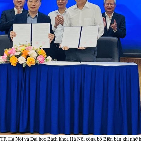
P. Hà Nội và Đại học Bách khoa Hà Nội công bố Biên bản ghi nhớ hợp