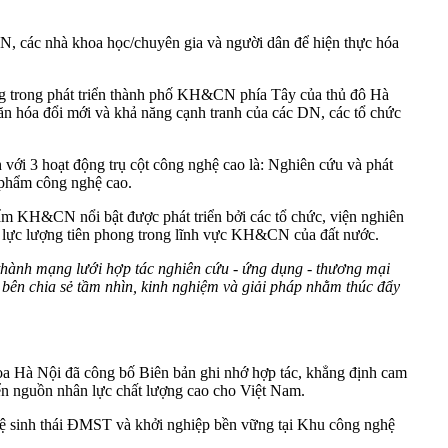
DN, các nhà khoa học/chuyên gia và người dân để hiện thực hóa
ng trong phát triển thành phố KH&CN phía Tây của thủ đô Hà
văn hóa đổi mới và khả năng cạnh tranh của các DN, các tổ chức
ới 3 hoạt động trụ cột công nghệ cao là: Nghiên cứu và phát
n phẩm công nghệ cao.
m KH&CN nổi bật được phát triển bởi các tổ chức, viện nghiên
g lực lượng tiên phong trong lĩnh vực KH&CN của đất nước.
h thành mạng lưới hợp tác nghiên cứu - ứng dụng - thương mại
c bên chia sẻ tầm nhìn, kinh nghiệm và giải pháp nhằm thúc đẩy
a Hà Nội đã công bố Biên bản ghi nhớ hợp tác, khẳng định cam
iển nguồn nhân lực chất lượng cao cho Việt Nam.
 hệ sinh thái ĐMST và khởi nghiệp bền vững tại Khu công nghệ