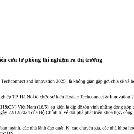
ên cứu từ phòng thí nghiệm ra thị trường
ac Techconnect and Innovation 2025” là không gian gặp gỡ, chia sẻ và 
hiệp TP. Hà Nội tổ chức sự kiện Hoalac Techconnect & Innovation 2
&CN) Việt Nam (18/5), sự kiện là dịp để tôn vinh những đóng góp t
gày 22/12/2024 của Bộ Chính trị vê đột phá phát triển khoa học, côn
ở ban ngành, các nhà lãnh đạo quản lý, các chuyên gia, các nhà khoa học
 trợ DN.