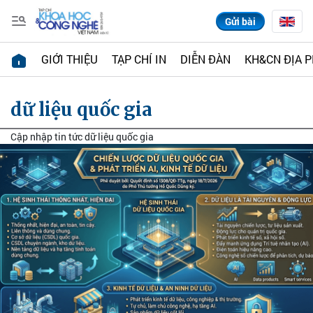
Gửi bài
GIỚI THIỆU
TẠP CHÍ IN
DIỄN ĐÀN
KH&CN ĐỊA 
dữ liệu quốc gia
Cập nhập tin tức dữ liệu quốc gia