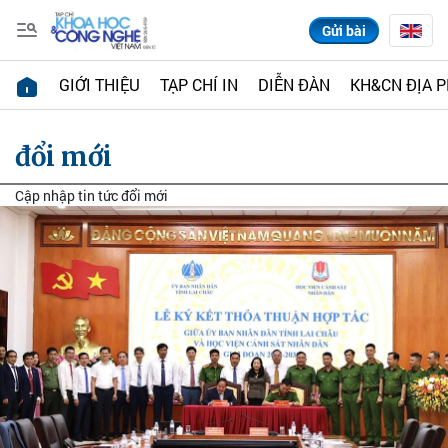
Gửi bài
GIỚI THIỆU
TẠP CHÍ IN
DIỄN ĐÀN
KH&CN ĐỊA 
đổi mới
Cập nhập tin tức đổi mới