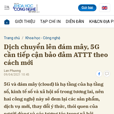
Gửi bài
GIỚI THIỆU
TẠP CHÍ IN
DIỄN ĐÀN
KH&CN ĐỊA 
Gửi bình luận
Trang chủ
Khoa học - Công nghệ
Dịch chuyển lên đám mây, 5G
cần tiếp cận bảo đảm ATTT theo
cách mới
Lan Phương
09/04/2021 10:45
5G và đám mây (cloud) là hạ tầng của hạ tầng
Hủy
Gửi
số, kinh tế số và xã hội số trong tương lai, nên
hai công nghệ này sẽ đem lại các sản phẩm,
dịch vụ mới, thay đổi ý thức, thói quen của
người dùng và các tương tác trong xã hội.