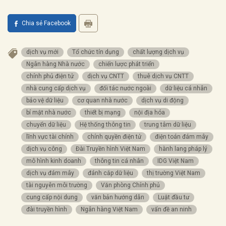
Chia sẻ Facebook
dịch vụ mới
Tổ chức tín dụng
chất lượng dịch vụ
Ngân hàng Nhà nước
chiến lược phát triển
chính phủ điện tử
dịch vụ CNTT
thuê dịch vụ CNTT
nhà cung cấp dịch vụ
đối tác nước ngoài
dữ liệu cá nhân
bảo vệ dữ liệu
cơ quan nhà nước
dịch vụ di động
bí mật nhà nước
thiết bị mạng
nội địa hóa
chuyển dữ liệu
Hệ thống thông tin
trung tâm dữ liệu
lĩnh vực tài chính
chính quyền điện tử
điện toán đám mây
dịch vụ công
Đài Truyền hình Việt Nam
hành lang pháp lý
mô hình kinh doanh
thông tin cá nhân
IDG Việt Nam
dịch vụ đám mây
đánh cắp dữ liệu
thị trường Việt Nam
tài nguyên môi trường
Văn phòng Chính phủ
cung cấp nội dung
văn bản hướng dẫn
Luật đầu tư
đài truyền hình
Ngân hàng Việt Nam
vấn đề an ninh