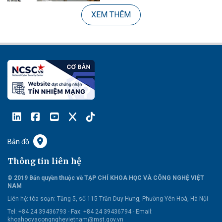
XEM THÊM
Bản đồ
Thông tin liên hệ
© 2019 Bản quyền thuộc về TẠP CHÍ KHOA HỌC VÀ CÔNG NGHỆ VIỆT
NAM
Liên hệ:
tòa soạn: Tầng 5, số 115 Trần Duy Hưng, Phường Yên Hoà, Hà Nội
Tel: +84 24 39436793 - Fax: +84 24 39436794 -
Email:
khoahocvacongnghevietnam@mst.gov.vn