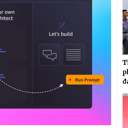
T
p
đ