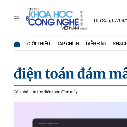
Thứ Sáu, 07/08
GIỚI THIỆU
TẠP CHÍ IN
DIỄN ĐÀN
KH&CN
điện toán đám m
Cập nhập tin tức điện toán đám mây