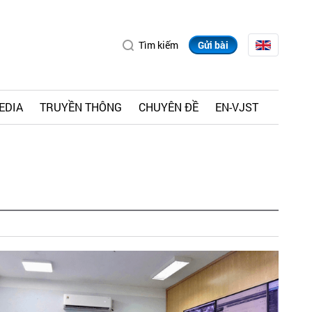
Tìm kiếm
Gửi bài
EDIA
TRUYỀN THÔNG
CHUYÊN ĐỀ
EN-VJST