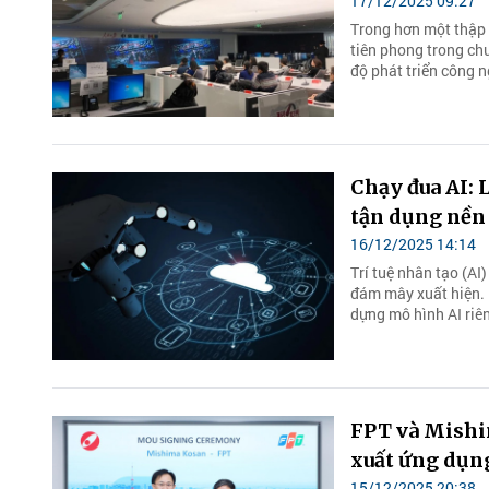
17/12/2025 09:27
Trong hơn một thập 
tiên phong trong chu
độ phát triển công ng
Chạy đua AI: 
tận dụng nền
16/12/2025 14:14
Trí tuệ nhân tạo (AI
đám mây xuất hiện. 
dựng mô hình AI riên
15/12/2025 20:38