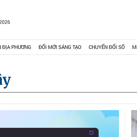
/2026
 ĐỊA PHƯƠNG
ĐỔI MỚI SÁNG TẠO
CHUYỂN ĐỔI SỐ
M
ây