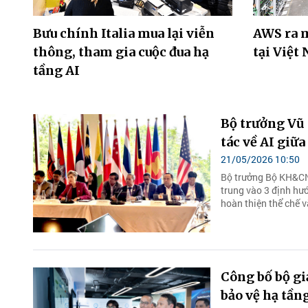
Bưu chính Italia mua lại viễn
AWS ra m
thông, tham gia cuộc đua hạ
tại Việt
tầng AI
Bộ trưởng Vũ 
tác về AI giữ
21/05/2026 10:50
Bộ trưởng Bộ KH&CN 
trung vào 3 định hướ
hoàn thiện thể chế và
Công bố bộ g
bảo vệ hạ tần