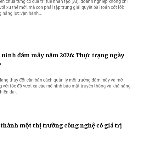
iển chưa từng có của trí tuệ nhân tạo (AI), doanh nghiệp không chỉ
với xu thế mới, mà còn phải tập trung giải quyết bài toán cốt lõi:
 năng lực vận hành...
 ninh đám mây năm 2026: Thực trạng ngày
p
đang thay đổi căn bản cách quản lý môi trường đám mây và mở
g với tốc độ vượt xa các mô hình bảo mật truyền thống và khả năng
hiện đại.
 thành một thị trường công nghệ có giá trị