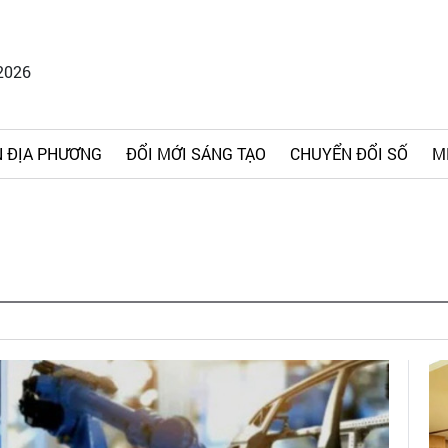
2026
 ĐỊA PHƯƠNG
ĐỔI MỚI SÁNG TẠO
CHUYỂN ĐỔI SỐ
M