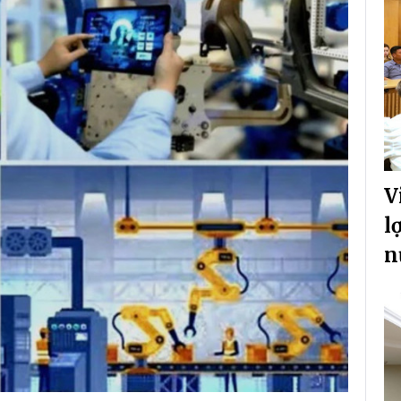
V
l
n