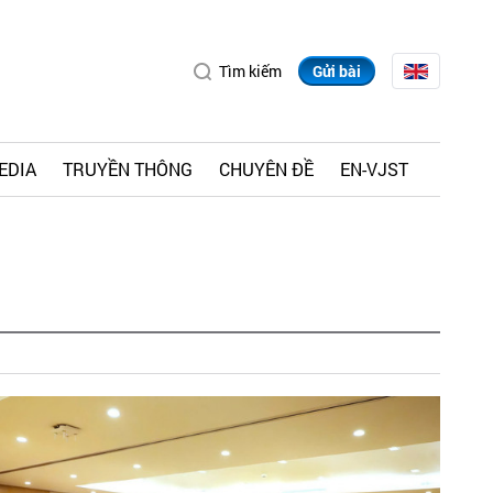
Tìm kiếm
Gửi bài
EDIA
TRUYỀN THÔNG
CHUYÊN ĐỀ
EN-VJST