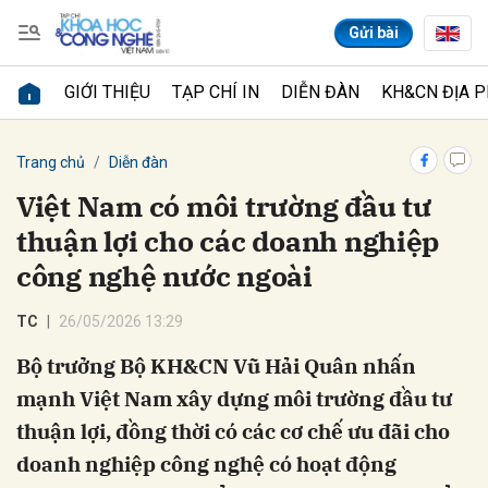
Gửi bài
GIỚI THIỆU
TẠP CHÍ IN
DIỄN ĐÀN
KH&CN ĐỊA 
Gửi bình luận
Trang chủ
Diễn đàn
Việt Nam có môi trường đầu tư
thuận lợi cho các doanh nghiệp
công nghệ nước ngoài
TC
26/05/2026 13:29
Bộ trưởng Bộ KH&CN Vũ Hải Quân nhấn
Hủy
Gửi
mạnh Việt Nam xây dựng môi trường đầu tư
thuận lợi, đồng thời có các cơ chế ưu đãi cho
doanh nghiệp công nghệ có hoạt động