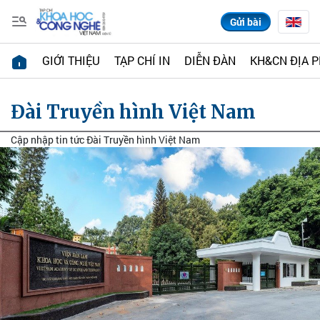
Gửi bài
GIỚI THIỆU
TẠP CHÍ IN
DIỄN ĐÀN
KH&CN ĐỊA 
Đài Truyền hình Việt Nam
Cập nhập tin tức Đài Truyền hình Việt Nam