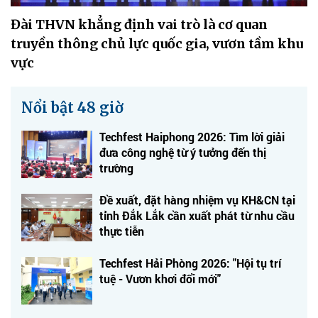
Đài THVN khẳng định vai trò là cơ quan
truyền thông chủ lực quốc gia, vươn tầm khu
vực
Nổi bật 48 giờ
Techfest Haiphong 2026: Tìm lời giải
đưa công nghệ từ ý tưởng đến thị
trường
Đề xuất, đặt hàng nhiệm vụ KH&CN tại
tỉnh Đắk Lắk cần xuất phát từ nhu cầu
thực tiễn
Techfest Hải Phòng 2026: "Hội tụ trí
tuệ - Vươn khơi đổi mới"