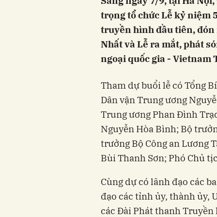
Sáng ngày 7/9, tại Hà Nội
trọng tổ chức Lễ kỷ niệm
truyền hình đầu tiên, đó
Nhất và Lễ ra mắt, phát s
ngoại quốc gia - Vietnam 
Tham dự buổi lễ có Tổng Bí
Dân vận Trung ương Nguyễ
Trung ương Phan Đình Trạ
Nguyễn Hòa Bình; Bộ trưở
trưởng Bộ Công an Lương 
Bùi Thanh Sơn; Phó Chủ tị
Cùng dự có lãnh đạo các ba
đạo các tỉnh ủy, thành ủy,
các Đài Phát thanh Truyền h