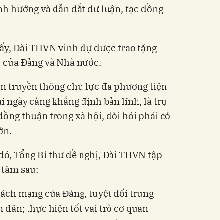
ịnh hướng và dẫn dắt dư luận, tạo đồng
ấy, Đài THVN vinh dự được trao tặng
 của Đảng và Nhà nước.
an truyền thông chủ lực đa phương tiện
i ngày càng khẳng định bản lĩnh, là trụ
 đồng thuận trong xã hội, đòi hỏi phải có
ớn.
ó, Tổng Bí thư đề nghị, Đài THVN tập
 tâm sau:
cách mạng của Đảng, tuyệt đối trung
 dân; thực hiện tốt vai trò cơ quan