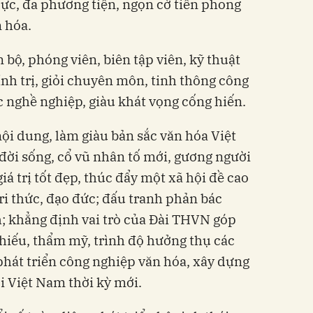
lực, đa phương tiện, ngọn cờ tiên phong
n hóa.
 bộ, phóng viên, biên tập viên, kỹ thuật
ính trị, giỏi chuyên môn, tinh thông công
c nghề nghiệp, giàu khát vọng cống hiến.
nội dung, làm giàu bản sắc văn hóa Việt
ời sống, cổ vũ nhân tố mới, gương người
 giá trị tốt đẹp, thúc đẩy một xã hội đề cao
 tri thức, đạo đức; đấu tranh phản bác
ch; khẳng định vai trò của Đài THVN góp
 hiếu, thẩm mỹ, trình độ hưởng thụ các
 phát triển công nghiệp văn hóa, xây dựng
ời Việt Nam thời kỳ mới.