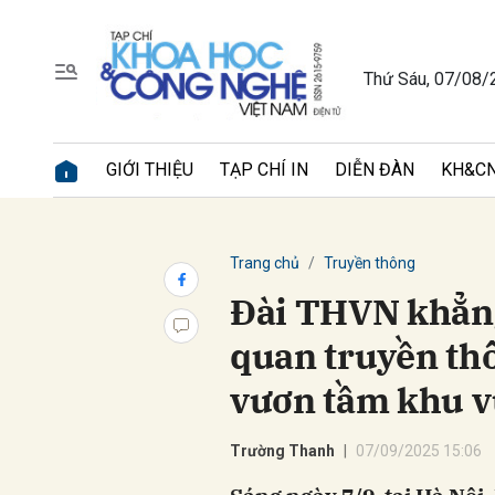
Thứ Sáu, 07/08/
Gửi 
GIỚI THIỆU
TẠP CHÍ IN
DIỄN ĐÀN
KH&CN
Trang chủ
Truyền thông
Đài THVN khẳng 
quan truyền thô
vươn tầm khu v
Trường Thanh
07/09/2025 15:06