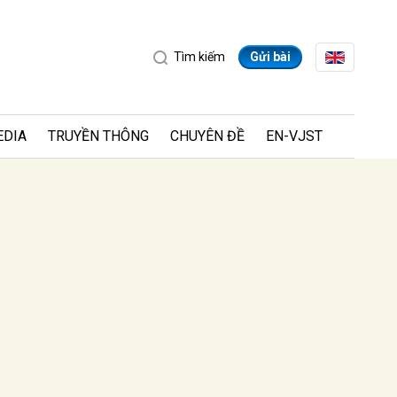
Tìm kiếm
Gửi bài
EDIA
TRUYỀN THÔNG
CHUYÊN ĐỀ
EN-VJST
ửi