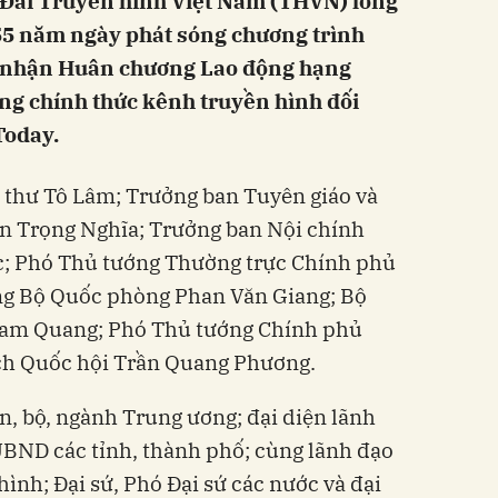
, Đài Truyền hình Việt Nam (THVN) long
 55 năm ngày phát sóng chương trình
n nhận Huân chương Lao động hạng
óng chính thức kênh truyền hình đối
Today.
 thư Tô Lâm; Trưởng ban Tuyên giáo và
n Trọng Nghĩa; Trưởng ban Nội chính
c; Phó Thủ tướng Thường trực Chính phủ
ng Bộ Quốc phòng Phan Văn Giang; Bộ
Tam Quang; Phó Thủ tướng Chính phủ
ch Quốc hội Trần Quang Phương.
n, bộ, ngành Trung ương; đại diện lãnh
 UBND các tỉnh, thành phố; cùng lãnh đạo
ình; Đại sứ, Phó Đại sứ các nước và đại