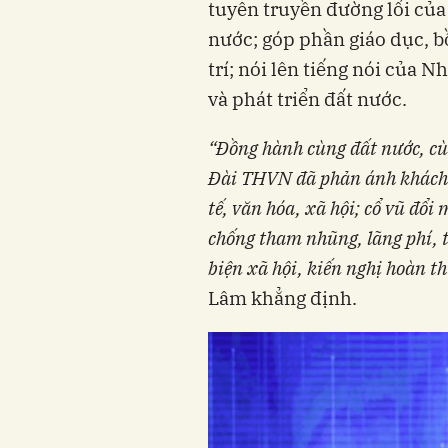
tuyên truyền đường lối của
nước; góp phần giáo dục, b
trí; nói lên tiếng nói của 
và phát triển đất nước.
“Đồng hành cùng đất nước, cù
Đài THVN đã phản ánh khách q
tế, văn hóa, xã hội; cổ vũ đổi
chống tham nhũng, lãng phí, t
biện xã hội, kiến nghị hoàn th
Lâm khẳng định.