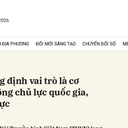
2026
bình luận
 ĐỊA PHƯƠNG
ĐỔI MỚI SÁNG TẠO
CHUYỂN ĐỔI SỐ
M
định vai trò là cơ
ng chủ lực quốc gia,
Hủy
G
ực