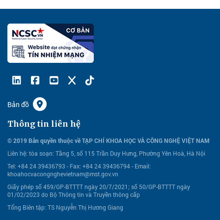
Bản đồ
Thông tin liên hệ
© 2019 Bản quyền thuộc về TẠP CHÍ KHOA HỌC VÀ CÔNG NGHỆ VIỆT NAM
Liên hệ:
tòa soạn: Tầng 5, số 115 Trần Duy Hưng, Phường Yên Hoà, Hà Nội
Tel: +84 24 39436793 - Fax: +84 24 39436794 -
Email:
khoahocvacongnghevietnam@mst.gov.vn
Giấy phép số 459/GP-BTTTT ngày 20/7/2021; số 50/GP-BTTTT ngày
01/02/2023 do Bộ Thông tin và Truyền thông cấp
Tổng Biên tập: TS Nguyễn Thị Hương Giang