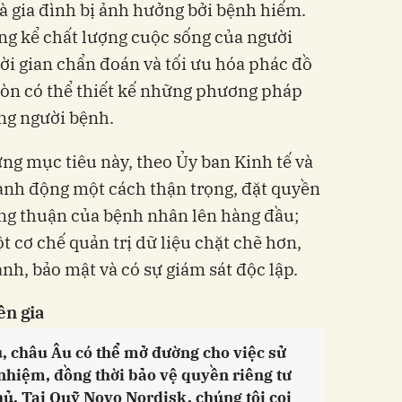
 gia đình bị ảnh hưởng bởi bệnh hiếm.
áng kể chất lượng cuộc sống của người
ời gian chẩn đoán và tối ưu hóa phác đồ
 còn có thể thiết kế những phương pháp
ừng người bệnh.
ng mục tiêu này, theo Ủy ban Kinh tế và
ành động một cách thận trọng, đặt quyền
đồng thuận của bệnh nhân lên hàng đầu;
ột cơ chế quản trị dữ liệu chặt chẽ hơn,
nh, bảo mật và có sự giám sát độc lập.
ên gia
, châu Âu có thể mở đường cho việc sử
nhiệm, đồng thời bảo vệ quyền riêng tư
chủ. Tại Quỹ Novo Nordisk, chúng tôi coi