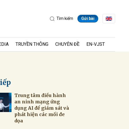
Tìm kiếm
Gửi bài
EDIA
TRUYỀN THÔNG
CHUYÊN ĐỀ
EN-VJST
tiếp
Trung tâm điều hành
ửi
an ninh mạng ứng
dụng AI để giám sát và
phát hiện các mối đe
dọa