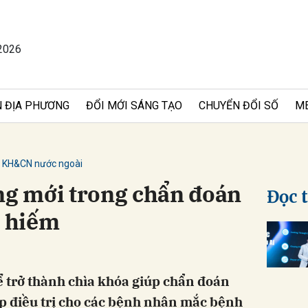
2026
bình luận
 ĐỊA PHƯƠNG
ĐỔI MỚI SÁNG TẠO
CHUYỂN ĐỔI SỐ
M
KH&CN nước ngoài
ng mới trong chẩn đoán
Đọc 
h hiếm
Hủy
G
hể trở thành chìa khóa giúp chẩn đoán
p điều trị cho các bệnh nhân mắc bệnh