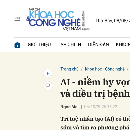
Thứ Bảy, 08/08/
Gửi 
GIỚI THIỆU
TẠP CHÍ IN
DIỄN ĐÀN
KH&CN
Trang chủ
Khoa học - Công nghệ
AI - niềm hy vọ
và điều trị bện
Ngọc Mai
08/10/2025 16:22
Trí tuệ nhân tạo (AI) có t
sớm và tìm ra phương phá