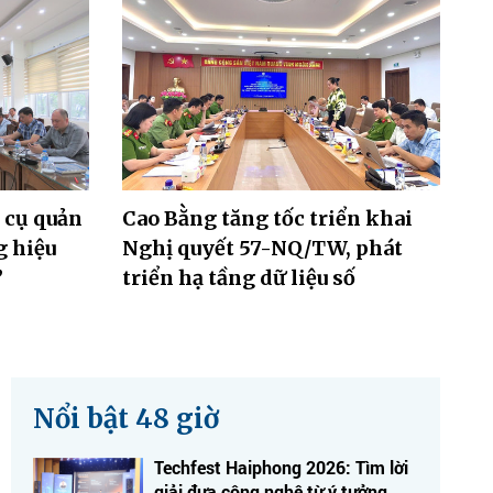
 cụ quản
Cao Bằng tăng tốc triển khai
g hiệu
Nghị quyết 57-NQ/TW, phát
”
triển hạ tầng dữ liệu số
Nổi bật 48 giờ
Techfest Haiphong 2026: Tìm lời
giải đưa công nghệ từ ý tưởng