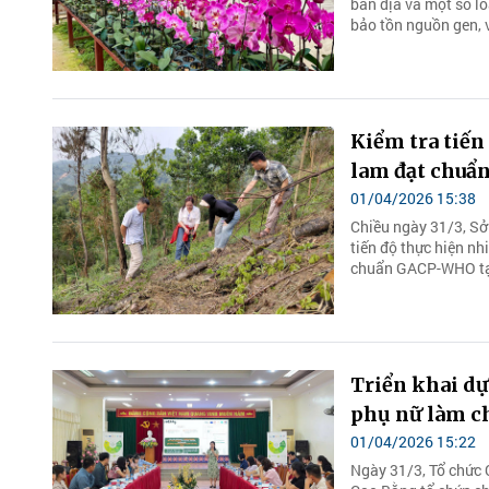
bản địa và một số lo
bảo tồn nguồn gen, v
Kiểm tra tiến
lam đạt chuẩ
01/04/2026 15:38
Chiều ngày 31/3, Sở
tiến độ thực hiện nh
chuẩn GACP-WHO tại
Triển khai d
phụ nữ làm c
01/04/2026 15:22
Ngày 31/3, Tổ chức 