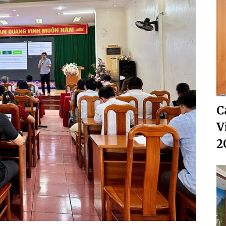
C
V
2