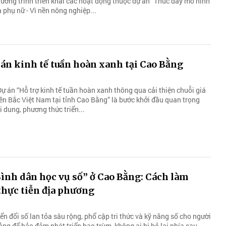
ương trình triển khai các hoạt động thuộc dự án “Thúc đẩy mô hình
 phụ nữ - Vì nền nông nghiệp...
án kinh tế tuần hoàn xanh tại Cao Bằng
ự án “Hỗ trợ kinh tế tuần hoàn xanh thông qua cải thiện chuỗi giá
iền Bắc Việt Nam tại tỉnh Cao Bằng” là bước khởi đầu quan trọng
 dung, phương thức triển...
ình dân học vụ số” ở Cao Bằng: Cách làm
 thực tiễn địa phương
n đổi số lan tỏa sâu rộng, phổ cập tri thức và kỹ năng số cho người
ảng để bảo đảm phát triển bao trùm, không ai bị bỏ lại phía sau.