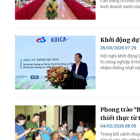
Cao Bằng tổ chức ch
kinh doanh xanh của
Khởi động dự 
26/03/2026 07:29
Hội nghị khởi động D
trị nông nghiệp ở m
nhằm thống nhất nội
Phong trào “B
thiết thực từ
04/02/2026 08:05
Trong bối cảnh chuyể
dân là yêu cầu nền t