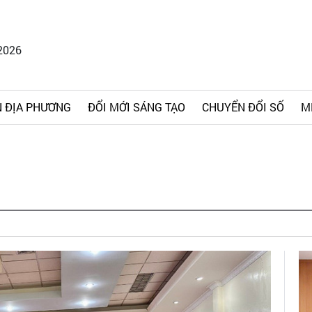
2026
 ĐỊA PHƯƠNG
ĐỔI MỚI SÁNG TẠO
CHUYỂN ĐỔI SỐ
M