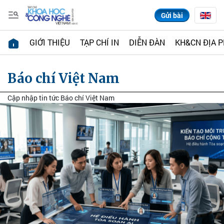
Gửi bài
GIỚI THIỆU
TẠP CHÍ IN
DIỄN ĐÀN
KH&CN ĐỊA 
Báo chí Việt Nam
Cập nhập tin tức Báo chí Việt Nam