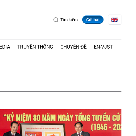
Tìm kiếm
Gửi bài
EDIA
TRUYỀN THÔNG
CHUYÊN ĐỀ
EN-VJST