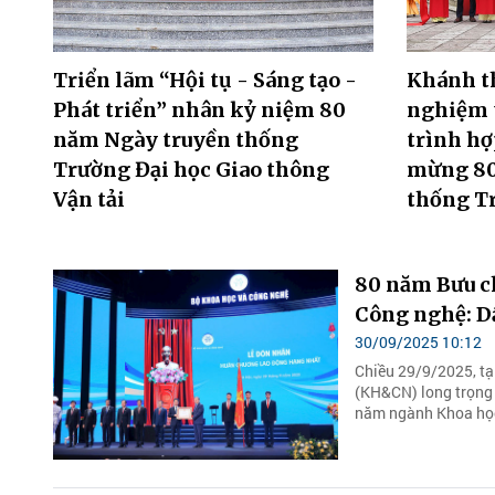
Triển lãm “Hội tụ - Sáng tạo -
Khánh t
Phát triển” nhân kỷ niệm 80
nghiệm 
năm Ngày truyền thống
trình hợ
Trường Đại học Giao thông
mừng 80
Vận tải
thống T
80 năm Bưu c
Công nghệ: Dấ
30/09/2025 10:12
Chiều 29/9/2025, tạ
(KH&CN) long trọng 
năm ngành Khoa học 