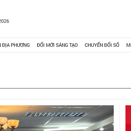
2026
 ĐỊA PHƯƠNG
ĐỔI MỚI SÁNG TẠO
CHUYỂN ĐỔI SỐ
M