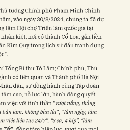
, Thủ tướng Chính phủ Phạm Minh Chính
 năm, vào ngày 30/8/2024, chúng ta đã dự
g tâm Hội chợ Triển lãm quốc gia tại
nhân kiệt, nơi có thành Cổ Loa, gắn liền
hần Kim Quy trong lịch sử đấu tranh dựng
ộc".
hí Tổng Bí thư Tô Lâm; Chính phủ, Thủ
gành có liên quan và Thành phố Hà Nội
a Nhân dân, sự đồng hành cùng Tập đoàn
 tâm cao, nỗ lực lớn, hành động quyết
àm việc với tinh thần “
vượt nắng, thắng
ỉ bàn làm, không bàn lùi
”, “
làm ngày
,
làm
àm việc liên tục 24/7”, “3 ca, 4 kíp”, “làm
y T
ết
”, đồng tâm hiệp lực, vượt qua mọi