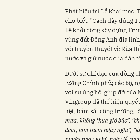
Phát biểu tại Lễ khai mạc
cho biết: "Cách đây đúng 1
Lễ khởi công xây dựng Trun
vùng đất Đông Anh địa linh 
với truyền thuyết về Rùa t
nước và giữ nước của dân t
Dưới sự chỉ đạo của đồng c
tướng Chính phủ; các bộ, n
với sự ủng hộ, giúp đỡ củ
Vingroup đã thể hiện quyết
liệt, bám sát công trường, l
mưa, không thua gió bão”, “ch
đêm
, làm thêm ngày nghỉ
”, “l
xuyên ngày
nghỉ, ngày
lễ
, ngà