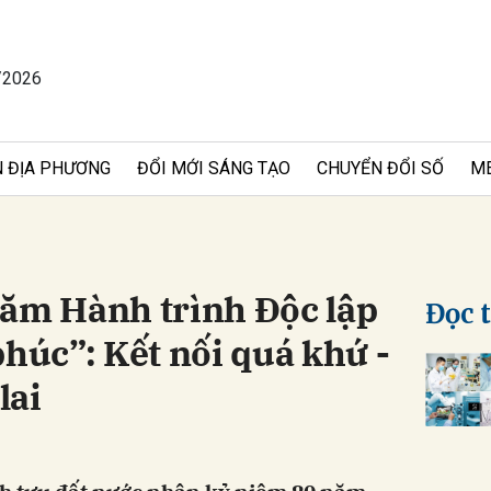
/2026
bình luận
 ĐỊA PHƯƠNG
ĐỔI MỚI SÁNG TẠO
CHUYỂN ĐỔI SỐ
M
năm Hành trình Độc lập
Đọc 
phúc”: Kết nối quá khứ -
Hủy
G
lai