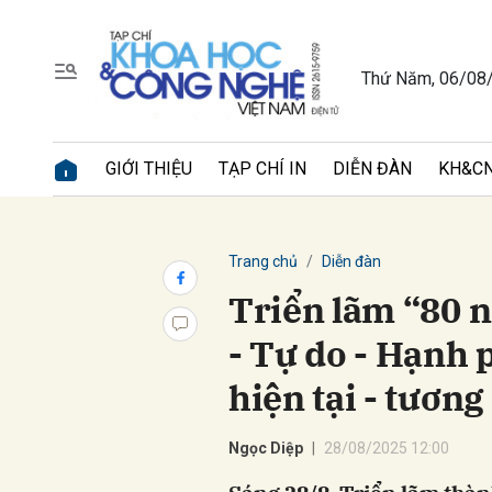
Thứ Năm, 06/08
Gửi 
GIỚI THIỆU
TẠP CHÍ IN
DIỄN ĐÀN
KH&CN
Trang chủ
Diễn đàn
Triển lãm “80 
- Tự do - Hạnh 
hiện tại - tương 
Ngọc Diệp
28/08/2025 12:00