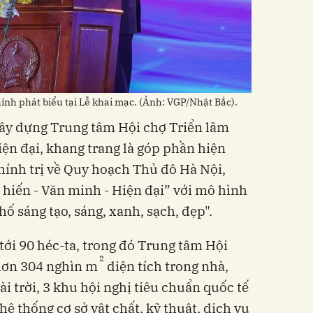
h phát biểu tại Lễ khai mạc. (Ảnh: VGP/Nhật Bắc).
xây dựng Trung tâm Hội chợ Triển lãm
iện đại, khang trang là góp phần hiện
hính trị về Quy hoạch Thủ đô Hà Nội,
 hiến - Văn minh - Hiện đại”
với mô hình
ố sáng tạo, sáng, xanh, sạch, đẹp".
tới 90 héc-ta, trong đó Trung tâm Hội
2
 hơn 304 nghìn m
diện tích trong nhà,
ài trời, 3 khu hội nghị tiêu chuẩn quốc tế
ệ thống cơ sở vật chất, kỹ thuật, dịch vụ