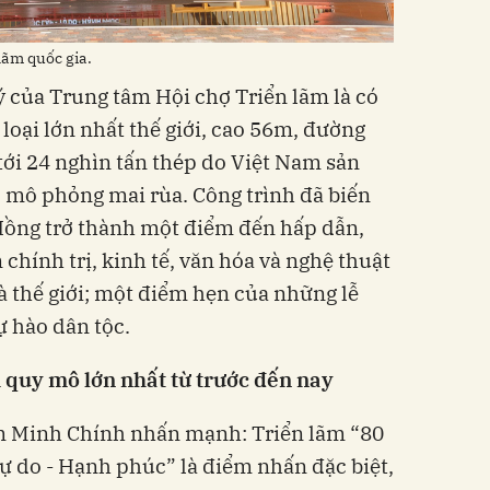
lãm quốc gia.
ý của Trung tâm Hội chợ Triển lãm là có
loại lớn nhất thế giới, cao 56m, đường
tới 24 nghìn tấn thép do Việt Nam sản
eo mô phỏng mai rùa. Công trình đã biến
 Hồng trở thành một điểm đến hấp dẫn,
chính trị, kinh tế, văn hóa và nghệ thuật
à thế giới; một điểm hẹn của những lễ
ự hào dân tộc.
i
quy mô lớn nhất
từ trước đến nay
 Minh Chính nhấn mạnh: Triển lãm “80
ự do - Hạnh phúc” là điểm nhấn đặc biệt,