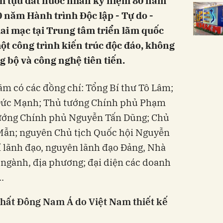
nh tựu đất nước nhân kỷ niệm 80 năm
 năm Hành trình Độc lập - Tự do -
ai mạc tại Trung tâm triển lãm quốc
một công trình kiến trúc độc đáo, không
g bộ và công nghệ tiên tiến.
ãm có các đồng chí: Tổng Bí thư Tô Lâm;
Đức Mạnh; Thủ tướng Chính phủ Phạm
ướng Chính phủ Nguyễn Tấn Dũng; Chủ
Mẫn; nguyên Chủ tịch Quốc hội Nguyễn
í lãnh đạo, nguyên lãnh đạo Đảng, Nhà
, ngành, địa phương; đại diện các doanh
.
nhất Đông Nam Á do Việt Nam thiết kế