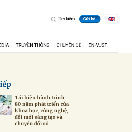
Tìm kiếm
Gửi bài
EDIA
TRUYỀN THÔNG
CHUYÊN ĐỀ
EN-VJST
tiếp
Tái hiện hành trình
ửi
80 năm phát triển của
khoa học, công nghệ,
đổi mới sáng tạo và
chuyển đổi số