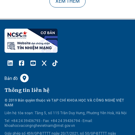
XEM THÊM
Bản đồ
Thông tin liên hệ
© 2019 Bản quyền thuộc về TẠP CHÍ KHOA HỌC VÀ CÔNG NGHỆ VIỆT
NAM
Liên hệ:
tòa soạn: Tầng 5, số 115 Trần Duy Hưng, Phường Yên Hoà, Hà Nội
Tel: +84 24 39436793 - Fax: +84 24 39436794 -
Email:
khoahocvacongnghevietnam@mst.gov.vn
Giấy phép số 459/GP-BTTTT ngày 20/7/2021; số 50/GP-BTTTT ngày