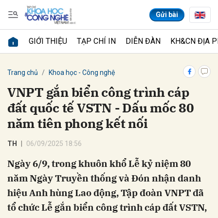
Gửi bài
GIỚI THIỆU
TẠP CHÍ IN
DIỄN ĐÀN
KH&CN ĐỊA 
Gửi bình luận
Trang chủ
Khoa học - Công nghệ
VNPT gắn biển công trình cáp
đất quốc tế VSTN - Dấu mốc 80
năm tiên phong kết nối
TH
06/09/2025 18:56
Ngày 6/9, trong khuôn khổ Lễ kỷ niệm 80
Hủy
Gửi
năm Ngày Truyền thống và Đón nhận danh
hiệu Anh hùng Lao động, Tập đoàn VNPT đã
tổ chức Lễ gắn biển công trình cáp đất VSTN,