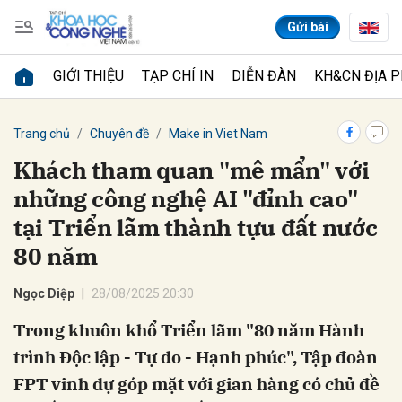
Gửi bài
GIỚI THIỆU
TẠP CHÍ IN
DIỄN ĐÀN
KH&CN ĐỊA 
Gửi bình luận
Trang chủ
Chuyên đề
Make in Viet Nam
những công nghệ AI "đỉnh cao"
tại Triển lãm thành tựu đất nước
80 năm
Ngọc Diệp
28/08/2025 20:30
Hủy
Gửi
trình Độc lập - Tự do - Hạnh phúc", Tập đoàn
FPT vinh dự góp mặt với gian hàng có chủ đề