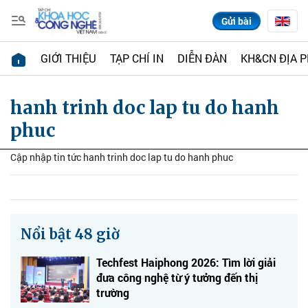
Gửi bài
GIỚI THIỆU
TẠP CHÍ IN
DIỄN ĐÀN
KH&CN ĐỊA 
hanh trinh doc lap tu do hanh
phuc
Cập nhập tin tức hanh trinh doc lap tu do hanh phuc
Nổi bật 48 giờ
Techfest Haiphong 2026: Tìm lời giải
đưa công nghệ từ ý tưởng đến thị
trường