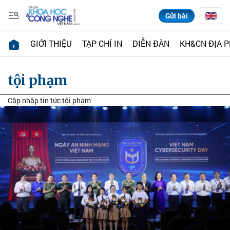
Gửi bài
GIỚI THIỆU
TẠP CHÍ IN
DIỄN ĐÀN
KH&CN ĐỊA 
tội phạm
Cập nhập tin tức tội phạm