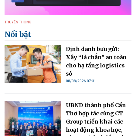
TRUYỀN THÔNG
Nổi bật
Định danh bưu gửi:
Xây “lá chắn” an toàn
cho hạ tầng logistics
số
08/08/2026 07:31
UBND thành phố Cần
Thơ hợp tác cùng CT
Group triển khai các
hoạt động khoa học,