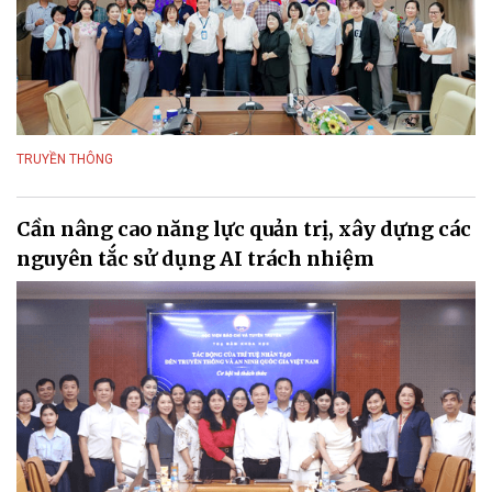
TRUYỀN THÔNG
Cần nâng cao năng lực quản trị, xây dựng các
nguyên tắc sử dụng AI trách nhiệm