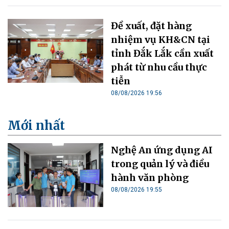
Đề xuất, đặt hàng
nhiệm vụ KH&CN tại
tỉnh Đắk Lắk cần xuất
phát từ nhu cầu thực
tiễn
08/08/2026 19:56
Mới nhất
Nghệ An ứng dụng AI
trong quản lý và điều
hành văn phòng
08/08/2026 19:55