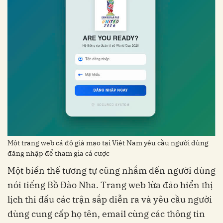
Một trang web cá độ giả mạo tại Việt Nam yêu cầu người dùng
đăng nhập để tham gia cá cược
Một biến thể tương tự cũng nhắm đến người dùng
nói tiếng Bồ Đào Nha. Trang web lừa đảo hiển thị
lịch thi đấu các trận sắp diễn ra và yêu cầu người
dùng cung cấp họ tên, email cùng các thông tin