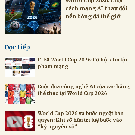
World Cup 2026: Cuộc
cách mạng AI thay đổi
nền bóng đá thế giới
Đọc tiếp
FIFA World Cup 2026: Cơ hội cho tội
phạm mạng
Cuộc đua công nghệ AI của các hãng
thể thao tại World Cup 2026
World Cup 2026 và bước ngoặt bản
quyền: Khi sở hữu trí tuệ bước vào
“kỷ nguyên số”