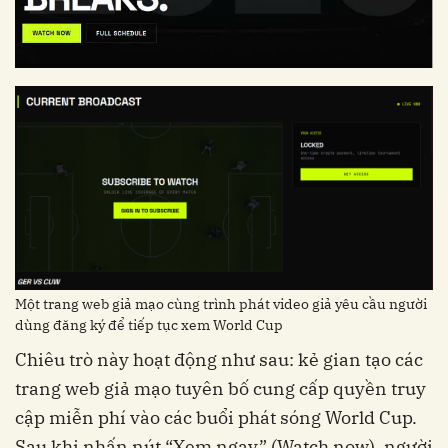
Một trang web giả mạo cùng trình phát video giả yêu cầu người
dùng đăng ký để tiếp tục xem World Cup
Chiêu trò này hoạt động như sau: kẻ gian tạo các
trang web giả mạo tuyên bố cung cấp quyền truy
cập miễn phí vào các buổi phát sóng World Cup.
Sau khi nhấn nút “Xem ngay” (Watch now), người