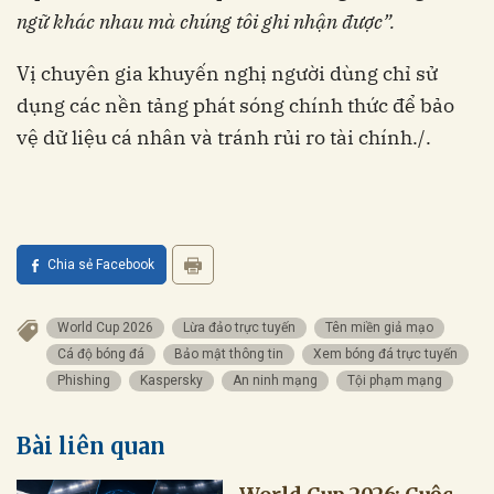
ngữ khác nhau mà chúng tôi ghi nhận được”.
Vị chuyên gia khuyến nghị người dùng chỉ sử
dụng các nền tảng phát sóng chính thức để bảo
vệ dữ liệu cá nhân và tránh rủi ro tài chính./.
Chia sẻ Facebook
World Cup 2026
Lừa đảo trực tuyến
Tên miền giả mạo
Cá độ bóng đá
Bảo mật thông tin
Xem bóng đá trực tuyến
Phishing
Kaspersky
An ninh mạng
Tội phạm mạng
Bài liên quan