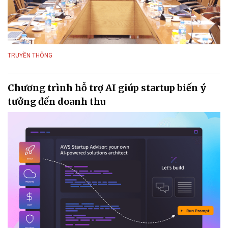
TRUYỀN THÔNG
Chương trình hỗ trợ AI giúp startup biến ý
tưởng đến doanh thu