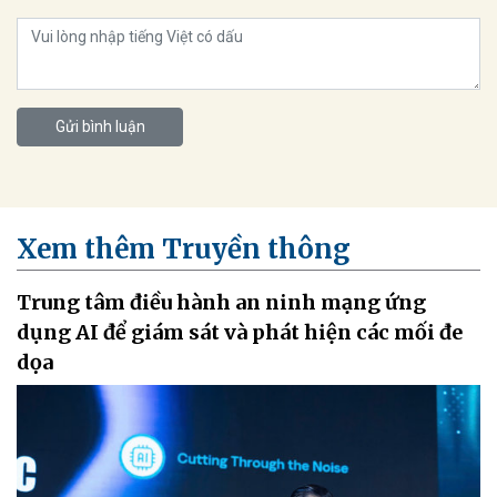
Gửi bình luận
Xem thêm Truyền thông
Trung tâm điều hành an ninh mạng ứng
dụng AI để giám sát và phát hiện các mối đe
dọa