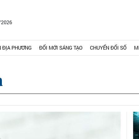
/2026
 ĐỊA PHƯƠNG
ĐỔI MỚI SÁNG TẠO
CHUYỂN ĐỔI SỐ
M
n