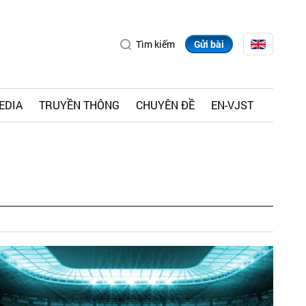
Tìm kiếm
Gửi bài
EDIA
TRUYỀN THÔNG
CHUYÊN ĐỀ
EN-VJST