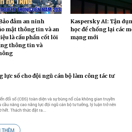
Bảo đảm an ninh
Kaspersky AI: Tận dụ
o mật thông tin và an
học để chống lại các m
iệu là cấu phần cốt lõi
mạng mới
ầng thông tin và
thông
 lực số cho đội ngũ cán bộ làm công tác tư
n
ển đổi số (CĐS) toàn diện và sự bùng nổ của không gian truyền
u cầu nâng cao năng lực đội ngũ cán bộ tư tưởng, lý luận trở nên
 hết. Thách thức đặt ra...
 THÊM