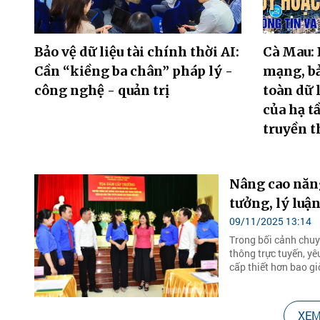
Bảo vệ dữ liệu tài chính thời AI:
Cà Mau: 
Cần “kiềng ba chân” pháp lý -
mạng, bả
công nghệ - quản trị
toàn dữ l
của hạ t
truyền 
Nâng cao năng
tưởng, lý luậ
09/11/2025 13:14
Trong bối cảnh chuy
thông trực tuyến, yê
cấp thiết hơn bao giờ
XEM