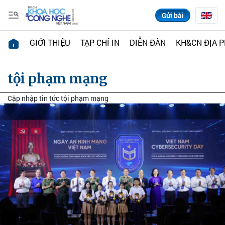
Gửi bài
GIỚI THIỆU
TẠP CHÍ IN
DIỄN ĐÀN
KH&CN ĐỊA 
tội phạm mạng
Cập nhập tin tức tội phạm mạng