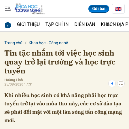
Gửi bài
GIỚI THIỆU
TẠP CHÍ IN
DIỄN ĐÀN
KH&CN ĐỊA 
Gửi bình luận
Trang chủ
Khoa học - Công nghệ
Tin tặc nhắm tới việc học sinh
quay trở lại trường và học trực
tuyến
Hoàng Linh
25/08/2020 17:31
Khi nhiều học sinh có khả năng phải học trực
Hủy
Gửi
tuyến trở lại vào mùa thu này, các cơ sở đào tạo
sẽ phải đối mặt với một làn sóng tấn công mạng
mới.