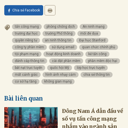
Chia sẻ Facebook
tấn công mạng
phòng chống dịch
An ninh mạng
trường đại học
trường Phổ thông
mối đe dọa
quyền riêng tư
an ninh thông tin
Đại học Stanford
công ty phần mềm
sử dụng email
quan chức chính phủ
tội phạm mạng
hoạt động kinh doanh
kẻ tấn công
đánh cắp thông tin
cài đặt phần mềm
phần mềm độc hại
bắt nạt trực tuyến
quốc hội Mỹ
lớp học trực tuyến
mất cảnh giác
hình ảnh nhạy cảm
chia sẻ thông tin
cơ sở hạ tầng
không gian mạng
Bài liên quan
Đông Nam Á dẫn đầu về
số vụ tấn công mạng
nhắm vào ngành sản