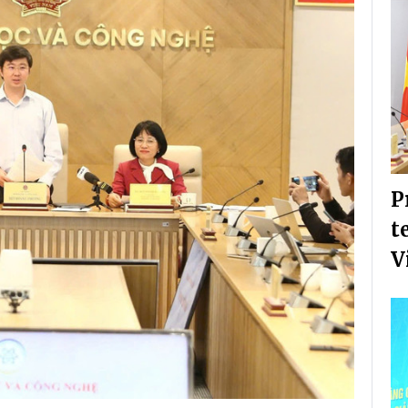
P
t
V