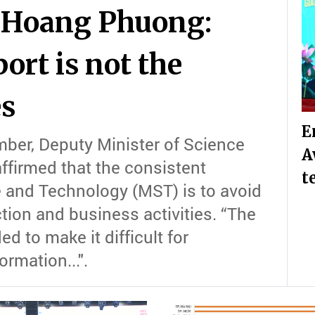
i Hoang Phuong:
ort is not the
es
E
ber, Deputy Minister of Science
A
firmed that the consistent
t
ce and Technology (MST) is to avoid
ction and business activities. “The
ed to make it difficult for
rmation...".