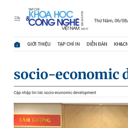
Thứ Năm, 06/08
GIỚI THIỆU
TẠP CHÍ IN
DIỄN ĐÀN
KH&CN
socio-economic 
Cập nhập tin tức socio-economic development