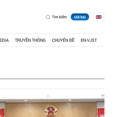
Tìm kiếm
Gửi bài
EDIA
TRUYỀN THÔNG
CHUYÊN ĐỀ
EN-VJST