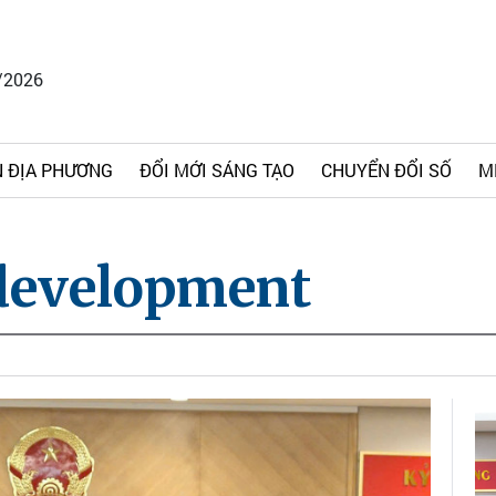
/2026
 ĐỊA PHƯƠNG
ĐỔI MỚI SÁNG TẠO
CHUYỂN ĐỔI SỐ
M
development