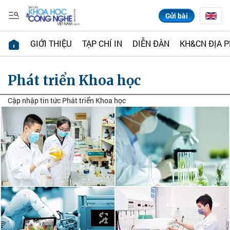
Gửi bài
GIỚI THIỆU
TẠP CHÍ IN
DIỄN ĐÀN
KH&CN ĐỊA 
Phát triển Khoa học
Cập nhập tin tức Phát triển Khoa học