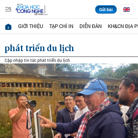
Gửi bài
GIỚI THIỆU
TẠP CHÍ IN
DIỄN ĐÀN
KH&CN ĐỊA 
phát triển du lịch
Cập nhập tin tức phát triển du lịch