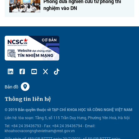
Phòng đưa nghiên cứu từ phòng thí
nghiệm vào DN
Bản đồ
Thông tin liên hệ
© 2019 Bản quyền thuộc về TẠP CHÍ KHOA HỌC VÀ CÔNG NGHỆ VIỆT NAM
Liên hệ:
tòa soạn: Tầng 5, số 115 Trần Duy Hưng, Phường Yên Hoà, Hà Nội
Tel: +84 24 39436793 - Fax: +84 24 39436794 -
Email:
khoahocvacongnghevietnam@mst.gov.vn
Giấy phép số 459/GP-BTTTT ngày 20/7/2021; số 50/GP-BTTTT ngày