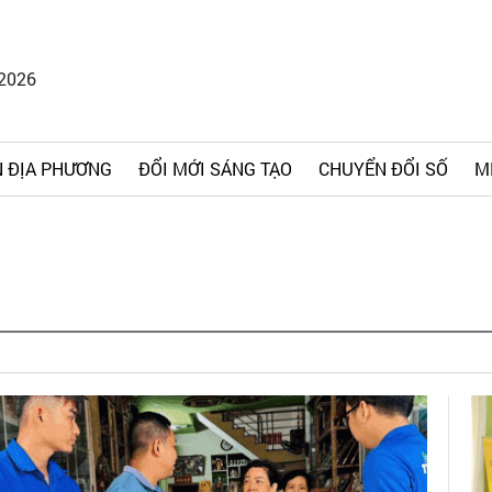
/2026
 ĐỊA PHƯƠNG
ĐỔI MỚI SÁNG TẠO
CHUYỂN ĐỔI SỐ
M