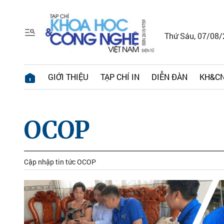
Thứ Sáu, 07/08
GIỚI THIỆU
TẠP CHÍ IN
DIỄN ĐÀN
KH&CN
OCOP
Cập nhập tin tức OCOP