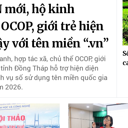
 mới, hộ kinh
OCOP, giới trẻ hiện
ậy với tên miền “.vn”
S
nh, hợp tác xã, chủ thể OCOP, giới
c
 tỉnh Đồng Tháp hỗ trợ hiện diện
ịch vụ số sử dụng tên miền quốc gia
ăm 2026.