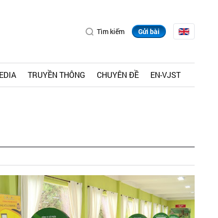
Tìm kiếm
Gửi bài
EDIA
TRUYỀN THÔNG
CHUYÊN ĐỀ
EN-VJST