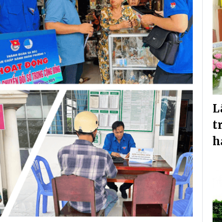
L
t
h