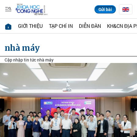
Gửi bài
GIỚI THIỆU
TẠP CHÍ IN
DIỄN ĐÀN
KH&CN ĐỊA 
nhà máy
Cập nhập tin tức nhà máy