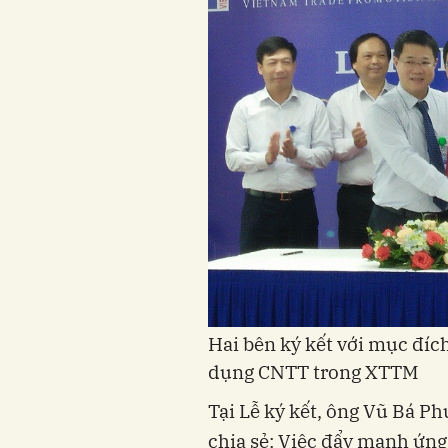
Hai bên ký kết với mục đí
dụng CNTT trong XTTM
Tại Lễ ký kết, ông Vũ Bá P
chia sẻ: Việc đẩy mạnh ứ