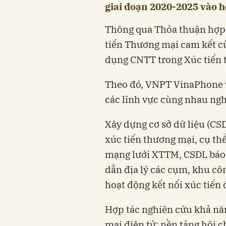
giai đoạn 2020-2025 vào 
Thông qua Thỏa thuận hợp
tiến Thương mại cam kết 
dụng CNTT trong Xúc tiến 
Theo đó, VNPT VinaPhone v
các lĩnh vực cùng nhau ngh
Xây dựng cơ sở dữ liệu (CSD
xúc tiến thương mại, cụ t
mạng lưới XTTM, CSDL báo c
dẫn địa lý các cụm, khu c
hoạt động kết nối xúc tiến 
Hợp tác nghiên cứu khả nă
mại điện tử; nền tảng hội c