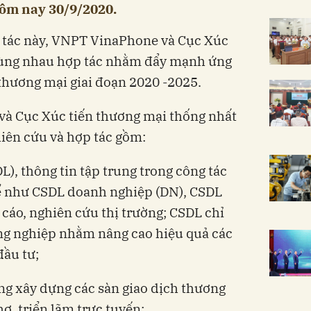
hôm nay 30/9/2020.
 tác này, VNPT VinaPhone và Cục Xúc
cùng nhau hợp tác nhằm đẩy mạnh ứng
thương mại giai đoạn 2020 -2025.
à Cục Xúc tiến thương mại thống nhất
iên cứu và hợp tác gồm:
L), thông tin tập trung trong công tác
hể như CSDL doanh nghiệp (DN), CSDL
áo, nghiên cứu thị trường; CSDL chỉ
ông nghiệp nhằm nâng cao hiệu quả các
đầu tư;
ng xây dựng các sàn giao dịch thương
hợ, triển lãm trực tuyến;