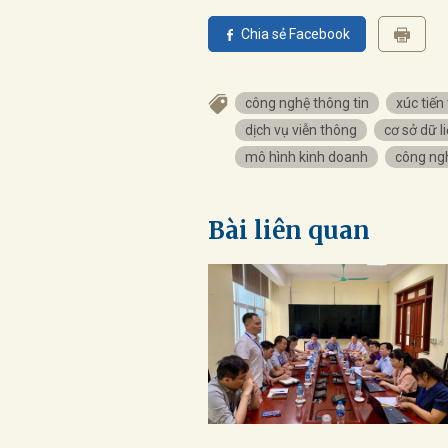
Chia sẻ Facebook
công nghệ thông tin
xúc tiế
dịch vụ viễn thông
cơ sở dữ l
mô hình kinh doanh
công ng
Bài liên quan