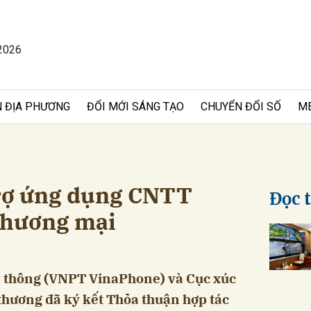
2026
bình luận
 ĐỊA PHƯƠNG
ĐỔI MỚI SÁNG TẠO
CHUYỂN ĐỔI SỐ
M
rợ ứng dụng CNTT
Đọc 
 thương mại
Hủy
G
n thông (VNPT VinaPhone) và Cục xúc
thương đã ký kết Thỏa thuận hợp tác