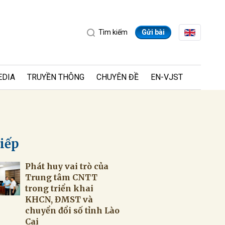
Tìm kiếm
Gửi bài
EDIA
TRUYỀN THÔNG
CHUYÊN ĐỀ
EN-VJST
tiếp
Phát huy vai trò của
ửi
Trung tâm CNTT
trong triển khai
KHCN, ĐMST và
chuyển đổi số tỉnh Lào
Cai