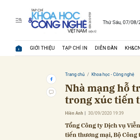
Thứ Sáu, 07/08/
Gửi 
GIỚI THIỆU
TẠP CHÍ IN
DIỄN ĐÀN
KH&CN
Trang chủ
Khoa học - Công nghệ
Nhà mạng hỗ t
trong xúc tiến
Hiền Anh
|
30/09/2020 19:39
Tổng Công ty Dịch vụ Viễ
tiến thương mại, Bộ Công 