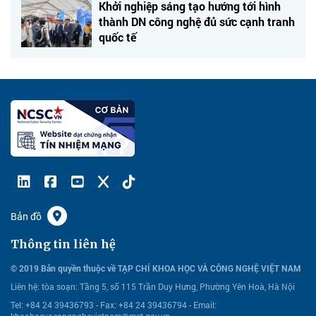
Khởi nghiệp sáng tạo hướng tới hình
thành DN công nghệ đủ sức cạnh tranh
quốc tế
Bản đồ
Thông tin liên hệ
© 2019 Bản quyền thuộc về TẠP CHÍ KHOA HỌC VÀ CÔNG NGHỆ VIỆT NAM
Liên hệ:
tòa soạn: Tầng 5, số 115 Trần Duy Hưng, Phường Yên Hoà, Hà Nội
Tel: +84 24 39436793 - Fax: +84 24 39436794 -
Email:
khoahocvacongnghevietnam@mst.gov.vn