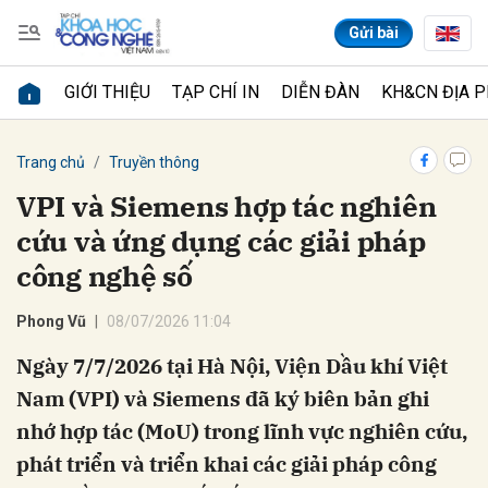
Gửi bài
GIỚI THIỆU
TẠP CHÍ IN
DIỄN ĐÀN
KH&CN ĐỊA 
Gửi bình luận
Trang chủ
Truyền thông
VPI và Siemens hợp tác nghiên
cứu và ứng dụng các giải pháp
công nghệ số
Phong Vũ
08/07/2026 11:04
Ngày 7/7/2026 tại Hà Nội, Viện Dầu khí Việt
Hủy
Gửi
Nam (VPI) và Siemens đã ký biên bản ghi
nhớ hợp tác (MoU) trong lĩnh vực nghiên cứu,
phát triển và triển khai các giải pháp công